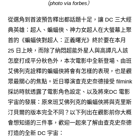
（photo via forbes）
從選角到首波預告釋出都話題十足，讓 DC 三大經
典英雄：超人、蝙蝠俠、神力女超人在大螢幕上聚
首的《蝙蝠俠對超人：正義曙光》終於要在本月
25 日上映，而除了納悶超能外星人與高譚凡人該
怎麼打成平分秋色外，本次電影中全新登場、由班
艾佛列克詮釋的蝙蝠俠將會有怎樣的表現，也是觀
眾最關心的焦點。近日導演查克史奈德接受 filmink
採訪時就透露了電影角色設定、以及將來DC 電影
宇宙的發展：原來班艾佛列克的蝙蝠俠將與克里斯
汀貝爾的版本完全不同？以下列出在觀影前你大概
會想知道的三件事，歡迎一起來了解由查克史奈德
打造的全新 DC 宇宙：