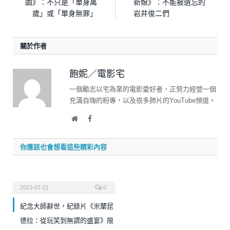
園》：不只是「單身萬
新娘》：不能被遺忘的
歲」或「單身無罪」
岩井俊二們
關於作者
飽妮／電影宅
一個勵志以宅為業的電影愛好者，正努力經營一個
充滿自嗨的粉專，以及很多肺片的YouTube頻道。
Website
Facebook
你應該也會想看這些精彩內容
2023-07-21
0
紀念大師辭世，紀錄片《米蘭昆
德拉：從玩笑到無謂的盛宴》限