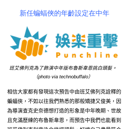
新任蝙蝠俠的年齡設定在中年
班艾佛列克為了飾演中年版布魯斯韋恩挑白頭髮。
（photo via technobuffalo）
相信大家都有發現這次預告中由班艾佛列克詮釋的
蝙蝠俠，不如以往我們熟悉的那般矯捷又俊美，因
為導演查克史奈德想打造的形象是中年晚期、世故
且充滿歷練的布魯斯韋恩，而預告中我們也能看到