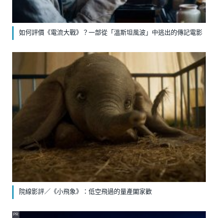
如何評價《電流大戰》？一部從「溫斯坦風波」中逃出的傳記電影
院線影評／《小飛象》：低空飛過的量產闔家歡
PR