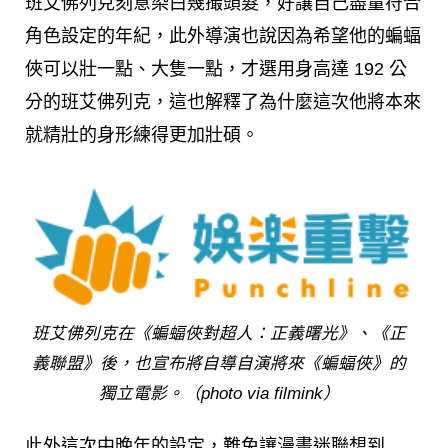
班艾佛列克刻意染白幾撮頭髮，好讓自己盡量符合
角色設定的年紀，此外導演也說因為希望他的蝙蝠
俠可以壯一點、大隻一點，才選用身高達 192 公
分的班艾佛列克，這也解釋了為什麼這次他將本來
就精壯的身形練得更加壯碩。
班艾佛列克在《蝙蝠俠對超人：正義曙光》、《正
義聯盟》後，也宣布將自導自演將來《蝙蝠俠》的
獨立電影。（photo via filmink）
此外這次中晚年的設定，難免讓漫畫迷聯想到