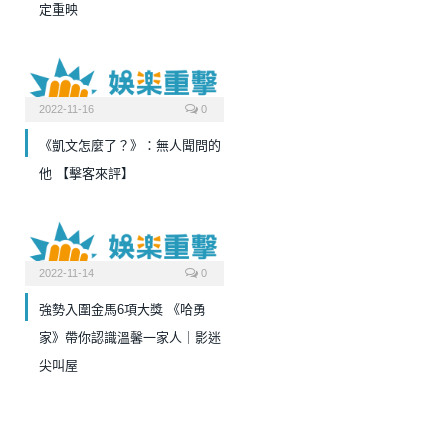
定重映
2022-11-16
0
《凱文怎麼了？》：無人聞問的
他 【擊客來評】
2022-11-14
0
強勢入圍金馬6項大獎 《哈勇
家》帶你認識溫馨一家人｜影迷
尖叫屋