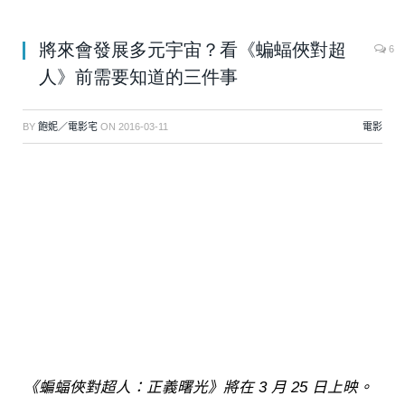
將來會發展多元宇宙？看《蝙蝠俠對超
6
人》前需要知道的三件事
BY
飽妮／電影宅
ON
2016-03-11
電影
《蝙蝠俠對超人：正義曙光》將在 3 月 25 日上映。