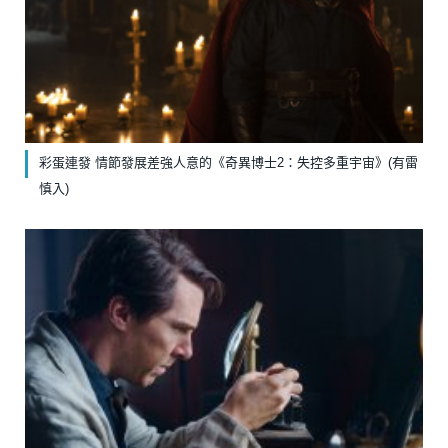
彩蛋連發 情節發展差強人意的《奇異博士2：失控多重宇宙》(有雷
慎入)