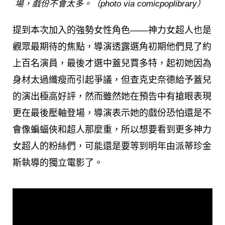
場，戲份不會太多。（photo via comicpoplibrary）
提到本次加入的強勢女性角色——神力女超人也是
觀眾最期待的焦點，導演透露選角初期他們見了約
上百名演員，最後才選中蓋兒賈多特，起初她因為
身材太過纖瘦而引起爭議，但查克史奈德給予蓋兒
的演出極高好評，然而雖然她在預告中有搶眼表現
更在最後壓軸登場，導演表示她的戲份恐怕還是不
會像蝙蝠俠和超人那麼重，所以想要看到更多神力
女超人的粉絲們，可能還是要等到明年由派蒂珍金
斯執導的獨立電影了。