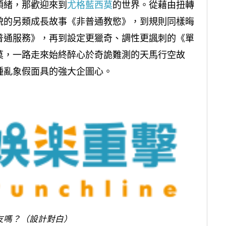
頭緒，那歡迎來到
尤格藍西莫
的世界。從藉由扭轉
貌的另類成長故事《非普通教慾》，到規則同樣晦
普通服務》，再到設定更獵奇、調性更諷刺的《單
莫，一路走來始終醉心於奇詭難測的天馬行空故
種亂象假面具的強大企圖心。
友嗎？（設計對白）