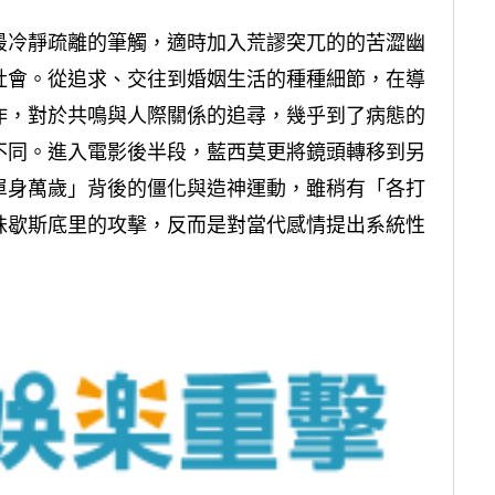
最冷靜疏離的筆觸，適時加入荒謬突兀的的苦澀幽
社會。從追求、交往到婚姻生活的種種細節，在導
作，對於共鳴與人際關係的追尋，幾乎到了病態的
不同。進入電影後半段，藍西莫更將鏡頭轉移到另
單身萬歲」背後的僵化與造神運動，雖稍有「各打
昧歇斯底里的攻擊，反而是對當代感情提出系統性