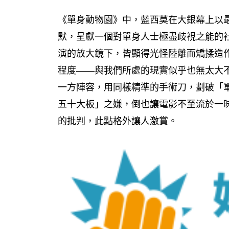
《單身動物園》中，藍西莫在大銀幕上以
默，呈獻一個對單身人士極盡歧視之能的
演的放大鏡下，皆顯得光怪陸離而矯揉造
程度——與我們所處的現實似乎也無太大
一方陣容，用同樣精準的手術刀，劃破「
五十大板」之嫌，倒也讓電影不至流於一
的批判，此點格外讓人激賞。