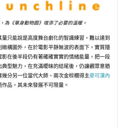
，為《單身動物園》增添了必要的溫暖。
其量只能說是高度舞台劇化的智識練習，難以達到
別緻構圖外，在於電影平靜無波的表面下，實質隱
電影在後半段仍有著確確實實的情緒能量，把一段
出典型魅力，在充滿曖昧的結尾後，仍讓觀眾意猶
露幾分另一位當代大師、兩次金棕櫚得主
麥可漢內
語作品，其未來發展不可限量。