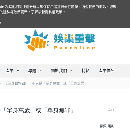
ookie 及其他相關技術分析以確保使用者獲得最佳體驗，通過我們的網站，您確
的隱私權政策更新，
了解最新隱私權政策
。
集
產業
專題
關於我們
特輯
產業快訊
評／《單身動物園》：不只是「單身萬歲」或「單身無罪」
是「單身萬歲」或「單身無罪」
1
影評
,
電影