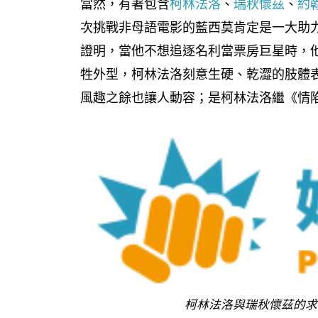
當然，有著包含
柯林法洛
、
瑞秋懷茲
、
約翰
次挑戰非母語電影的藍西莫肯定是一大助
證明，當他不想追逐名利當票房巨星時，
牲外型，柯林法洛刻意生硬、乾澀的肢體
風趣之餘也讓人動容；是柯林法洛繼《情
柯林法洛與瑞秋懷茲的求