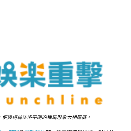
，便與柯林法洛平時的種馬形象大相逕庭。