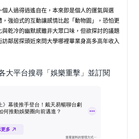
一個人過得逍遙自在，本來即是個人的運氣與選
體，強迫式的互動讓感情比起「動物園」，恐怕更
化與乾冷的幽默感雖非大眾口味，但欲探討的議題
街訪鄰居探頭近來問大學哪裡畢業身高多高年收入
歡迎到各大平台搜尋「娛樂重擊」並訂閱