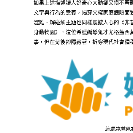
如果上述描述讓人好奇心大動卻又摸不著
文字與行為的意義，揭穿父權家庭醜陋面
澀難、解碰觸主題也同樣震撼人心的《非
身動物園》，這位希臘編導鬼才尤格藍西
事，但在背後卻隱藏著，拆穿現代社會種
這是妳前男