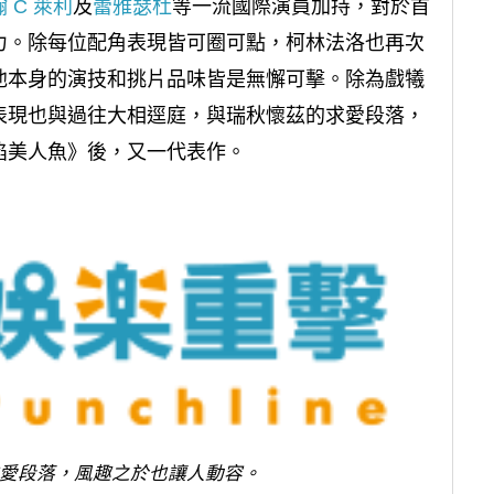
 C 萊利
及
蕾雅瑟杜
等一流國際演員加持，對於首
力。除每位配角表現皆可圈可點，柯林法洛也再次
他本身的演技和挑片品味皆是無懈可擊。除為戲犧
表現也與過往大相逕庭，與瑞秋懷茲的求愛段落，
陷美人魚》後，又一代表作。
愛段落，風趣之於也讓人動容。