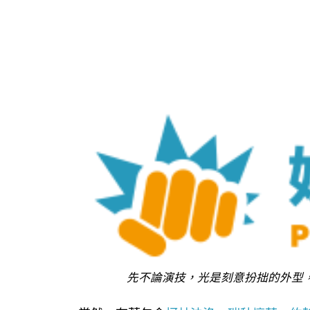
先不論演技，光是刻意扮拙的外型