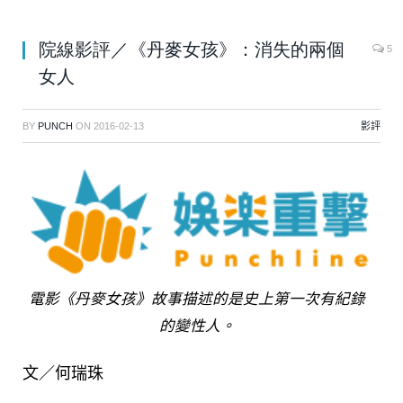
院線影評／《丹麥女孩》：消失的兩個
5
女人
BY
PUNCH
ON
2016-02-13
影評
電影《丹麥女孩》故事描述的是史上第一次有紀錄
的變性人。
文／何瑞珠