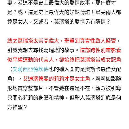
妻，若這不是史上最偉大的愛情故事，那什麼才
是？或，這是史上最偉大的姊妹情誼！畢竟兩人都
算是女人。又或者，葛瑞塔的愛情另有隱情？
總之葛瑞塔太崇高偉大，聖賢到真實性啟人疑竇
，
引發我想去尋找葛瑞塔的故事。
這部跨性別電影看
似平權運動的代言人，卻始終把葛瑞塔當成女配角
（
艾莉西亞薇坎德
也的確入圍的是奧斯卡最佳女配
角），
艾迪瑞德曼的莉莉才是女主角
。莉莉如影隨
形地貫穿整部片，不管她在還是不在，觀眾被引導
只關心莉莉的身體和精神，但聖人葛瑞塔到底是何
方神聖？