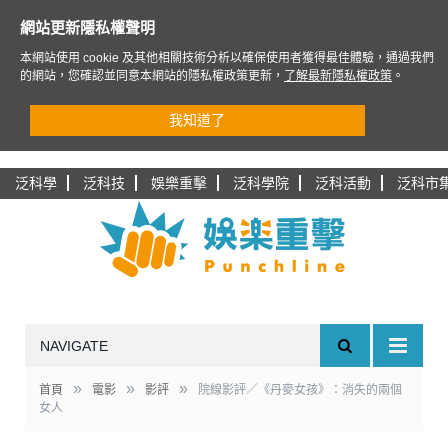
網站更新隱私權聲明
本網站使用 cookie 及其他相關技術分析以確保使用者獲得最佳體驗，通過我們
的網站，您確認並同意本網站的隱私權政策更新，
了解最新隱私權政策
。
我知道了
泛科學
泛科技
娛樂重擊
泛科學院
泛科活動
泛科市
NAVIGATE
»
»
»
首頁
電影
影評
院線影評／《丹麥女孩》：消失的兩個
女人