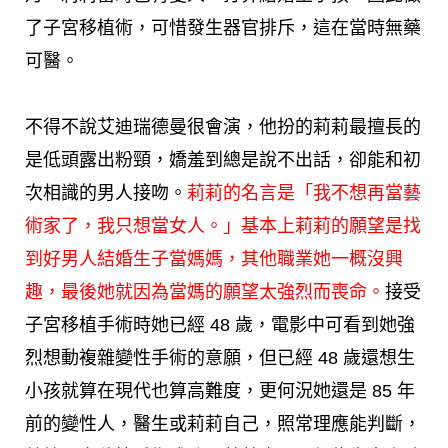
了子宮移植術，可惜發生器官排斥，這在當時無藥
可醫。
不得不說艾迪瑞德曼很會演，他扮的莉莉最擅長的
是低頭露出粉頸，嬌羞到總是說不出話，卻能和初
次相識的男人接吻。
莉莉的名言是「我不想再當藝
術家了，我只想當女人。」基本上莉莉的願望是找
到好男人結婚生子當媽媽，其他職業她一概沒興
趣，最後她就因為當媽的願望太強烈而喪命。
接受
子宮移植手術時她已經 48 歲，電影中可看到她強
烈想動複雜變性手術的意願，但已經 48 歲還想生
小孩就算在現代也算高難度，更何況她還是 85 年
前的變性人，醫生或莉莉自己，照常理應能判斷，