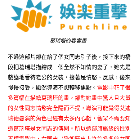
葛瑞塔的春宮畫
不過這部片卻在給了個女同志引子後，接下來的橋
段把葛瑞塔描繪成一個全然不知情的妻子，她先是
戲謔地看待老公的女裝，接著是憤怒、反感，後來
慢慢接受，顯然導演不想轉移焦點。
電影中花了很
多篇幅在描繪葛瑞塔的畫，卻對她畫中驚人且大量
的女性同志情慾完全隱而不提，導演可能覺得艾迪
瑞德曼演的角色已經有太多內心戲，觀眾不需要知
道葛瑞塔是女同志的傳聞。所以這部旗艦級的性別
平權電影中，女同志（猶如歷史上許許多多的女同