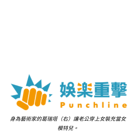
身為藝術家的葛瑞塔（右）讓老公穿上女裝充當女
模特兒。