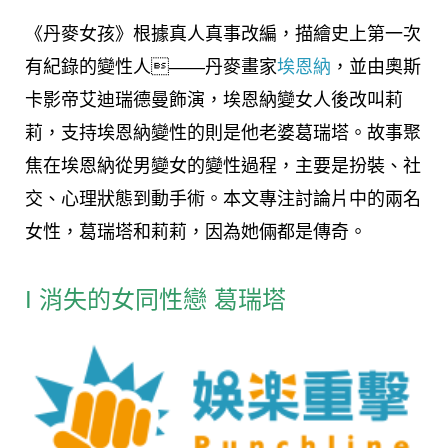
《丹麥女孩》根據真人真事改編，描繪史上第一次
有紀錄的變性人——丹麥畫家
埃恩納
，並由奧斯
卡影帝艾迪瑞德曼飾演，埃恩納變女人後改叫莉
莉，支持埃恩納變性的則是他老婆葛瑞塔。故事聚
焦在埃恩納從男變女的變性過程，主要是扮裝、社
交、心理狀態到動手術。本文專注討論片中的兩名
女性，葛瑞塔和莉莉，因為她倆都是傳奇。
I 消失的女同性戀 葛瑞塔