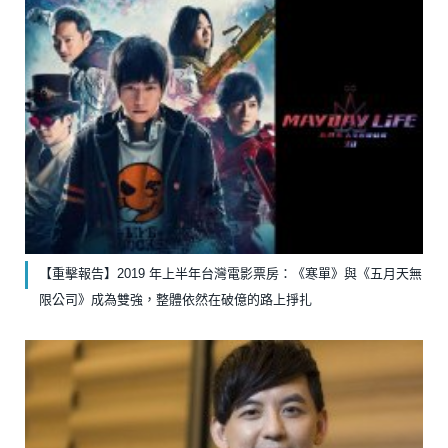
【重擊報告】2019 年上半年台灣電影票房：《寒單》與《五月天無
限公司》成為雙強，整體依然在破億的路上掙扎