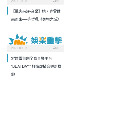
2021-10-03
0
【擊客來評-音樂】她，穿雲透
雨而來──許哲珮《失物之城》
2021-09-07
0
宏達電首創全息音樂平台
“BEATDAY” 打造虛擬音樂新樣
貌