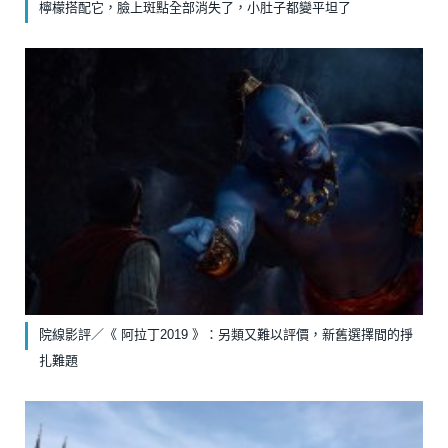
檸檬搭配它，臉上斑點全部消失了，小肚子都變平坦了
院線影評／《 阿拉丁2019 》：另類又難以評價，新舊選擇間的掙
扎難題