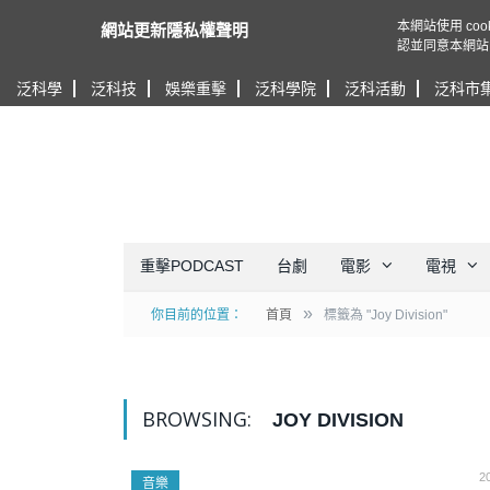
本網站使用 c
網站更新隱私權聲明
認並同意本網站
泛科學
泛科技
娛樂重擊
泛科學院
泛科活動
泛科市
重擊PODCAST
台劇
電影
電視
»
你目前的位置：
首頁
標籤為 "Joy Division"
BROWSING:
JOY DIVISION
2
音樂