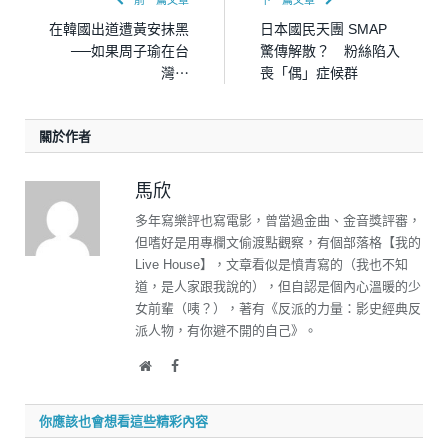
在韓國出道遭黃安抹黑
日本國民天團 SMAP
──如果周子瑜在台
驚傳解散？ 粉絲陷入
灣⋯
喪「偶」症候群
關於作者
馬欣
多年寫樂評也寫電影，曾當過金曲、金音獎評審，
但嗜好是用專欄文偷渡點觀察，有個部落格【我的
Live House】，文章看似是憤青寫的（我也不知
道，是人家跟我說的），但自認是個內心溫暖的少
女前輩（咦？），著有《反派的力量：影史經典反
派人物，有你避不開的自己》。
Website
Facebook
你應該也會想看這些精彩內容