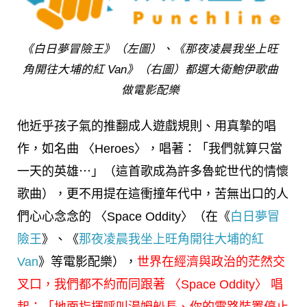
《白日夢冒險王》（左圖）、《那夜凌晨我坐上旺
角開往大埔的紅 Van》（右圖）都選大衛鮑伊歌曲
做電影配樂
他近乎孩子氣的推翻成人遊戲規則、用真摯的唱
作，如名曲 〈Heroes〉，唱著：「我們就算只當
一天的英雄⋯」（這首歌成為許多魯蛇世代的情懷
歌曲），更不用提在這衝撞年代中，苦無出口的人
們心心念念的 〈Space Oddity〉（在《
白日夢冒
險王
》、《
那夜凌晨我坐上旺角開往大埔的紅
Van
》等電影配樂），
世界在經濟與政治的茫然交
叉口，我們都不約而同跟著 〈Space Oddity〉 唱
起：「地面指揮呼叫湯姆船長、你的電路裝置停止