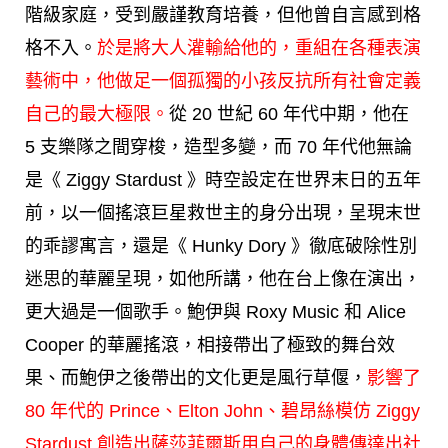
階級家庭，受到嚴謹教育培養，但他曾自言感到格
格不入。
於是將大人灌輸給他的，重組在各種表演
藝術中，他做足一個孤獨的小孩反抗所有社會定義
自己的最大極限。
從 20 世紀 60 年代中期，他在
5 支樂隊之間穿梭，造型多變，而 70 年代他無論
是《 Ziggy Stardust 》時空設定在世界末日的五年
前，以一個搖滾巨星救世主的身分出現，呈現末世
的乖謬寓言，還是《 Hunky Dory 》徹底破除性別
迷思的華麗呈現，如他所講，他在台上像在演出，
更大過是一個歌手。鮑伊與 Roxy Music 和 Alice
Cooper 的華麗搖滾，相接帶出了極致的舞台效
果、而鮑伊之後帶出的文化更是風行草偃，
影響了
80 年代的 Prince、Elton John、碧昂絲模仿 Ziggy
Stardust 創造出薩莎菲爾斯用自己的身體傳達出社