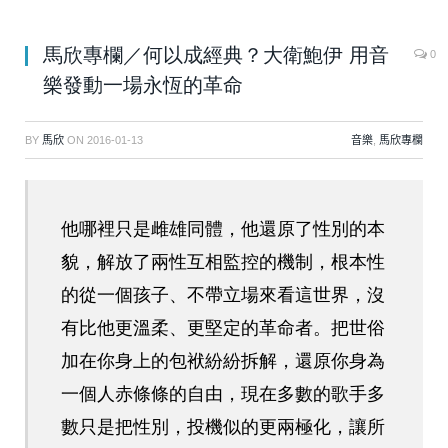
馬欣專欄／何以成經典？大衛鮑伊 用音
0
樂發動一場永恆的革命
BY
馬欣
ON
2016-01-13
音樂
,
馬欣專欄
他哪裡只是雌雄同體，他還原了性別的本
貌，解放了兩性互相監控的機制，根本性
的從一個孩子、不帶立場來看這世界，沒
有比他更溫柔、更堅定的革命者。把世俗
加在你身上的包袱紛紛拆解，還原你身為
一個人赤條條的自由，現在多數的歌手多
數只是把性別，投機似的更兩極化，讓所