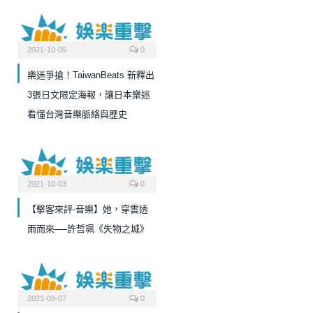
2021-10-05
0
樂迷爭搶！TaiwanBeats 新釋出
3張日文限定海報，讓日本樂迷
看懂台灣音樂脈絡與歷史
2021-10-03
0
【擊客來評-音樂】她，穿雲透
雨而來──許哲珮《失物之城》
2021-09-07
0