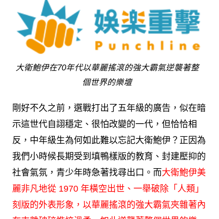
大衛鮑伊在70年代以華麗搖滾的強大霸氣逆襲著整
個世界的樂壇
剛好不久之前，選戰打出了五年級的廣告，似在暗
示這世代自詡穩定、很怕改變的一代，但恰恰相
反，中年級生為何如此難以忘記大衛鮑伊？正因為
我們小時候長期受到填鴨樣版的教育、封建壓抑的
社會氣氛，青少年時急著找尋出口。而
大衛鮑伊美
麗非凡地從 1970 年橫空出世、一舉破除「人類」
刻版的外表形象，以華麗搖滾的強大霸氣夾雜著內