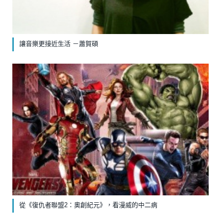
讓音樂更接近生活 －蕭賀碩
從《復仇者聯盟2：奧創紀元》，看漫威的中二病