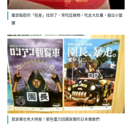
腹部脂肪的「剋星」找到了，常吃這幾物，吃走大肚囊，瘦出小蠻
腰
我家鄉也有大明星！那些盡力回饋家鄉的日本偶像們