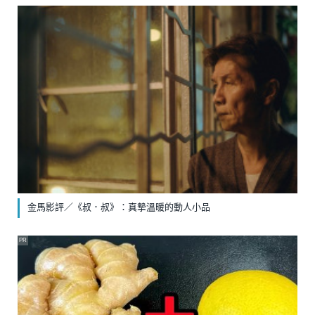
金馬影評／《叔．叔》：真摯溫暖的動人小品
PR