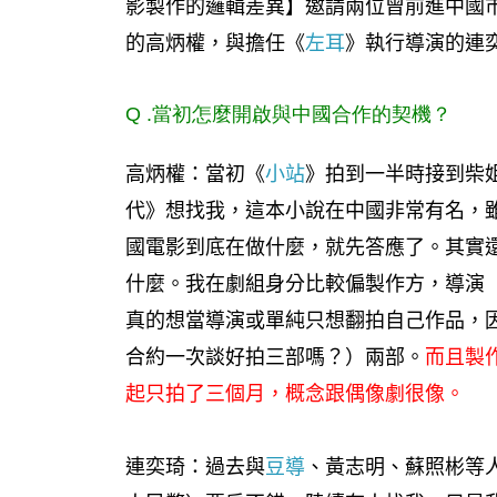
影製作的邏輯差異】邀請兩位曾前進中國
的高炳權，與擔任《
左耳
》執行導演的連
Q .
當初怎麼開啟與中國合作的契機？
高炳權：當初《
小站
》拍到一半時接到柴
代》想找我，這本小說在中國非常有名，
國電影到底在做什麼，就先答應了。其實還沒
什麼。我在劇組身分比較偏製作方，導演
真的想當導演或單純只想翻拍自己作品，
合約一次談好拍三部嗎？）兩部。
而且製
起只拍了三個月，概念跟偶像劇很像。
連奕琦：過去與
豆導
、黃志明、蘇照彬等