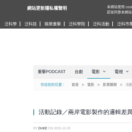
本網站使用 c
網站更新隱私權聲明
認並同意本網站
泛科學
泛科技
娛樂重擊
泛科學院
泛科活動
泛科市
重擊PODCAST
台劇
電影
電視
»
»
»
你目前的位置：
首頁
電影
影業觀察
活
活動記錄／兩岸電影製作的邏輯差
BY
DUKE
ON
2015-12-25