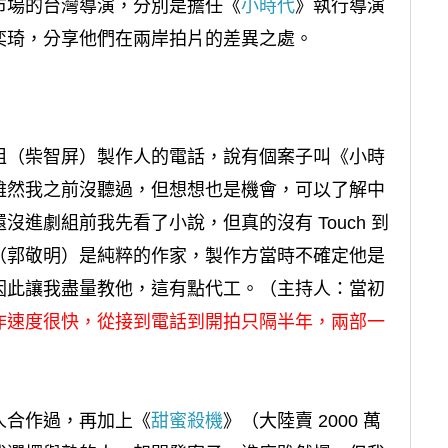
市場的台灣導演，分別是擔任《
小時代
》執行導演
奕琦，分享他們在兩岸拍片的差異之處。
姐（柴智屏）製作人的電話，說有個案子叫《小時
雖然我之前沒聽過，但想想也是機會，可以了解中
進劇組前我先看了小說，但真的沒有 Touch 到
（郭敬明）是純粹的作家，製作方當時不確定他是
因此讓我盡量教他，這有點代工。（主持人：當初
作速度很快，從接到電話到開拍只隔半年，兩部一
人合作過，再加上《
甜蜜殺機
》（大陸賣 2000 萬