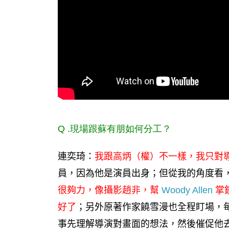
Q .
現場跟蘇有朋如何分工？
連奕琦：
我跟高炳（權）不一樣，我只對
員，因為他是演員出身；但從我的角度看
很夠力，像攝影
趙非
，幫
Woody Allen
掌
好了
；另外原著作家饒雪漫也全程盯場，
事先理解導演對畫面的想法，然後催促他