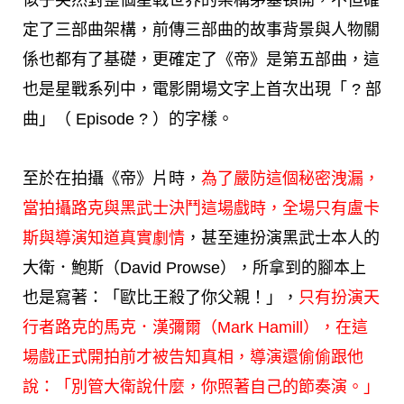
定了三部曲架構，前傳三部曲的故事背景與人物關
係也都有了基礎，更確定了《帝》是第五部曲，這
也是星戰系列中，電影開場文字上首次出現「 ? 部
曲」（ Episode ? ）的字樣。
至於在拍攝《帝》片時，
為了嚴防這個秘密洩漏，
當拍攝路克與黑武士決鬥這場戲時，全場只有盧卡
斯與導演知道真實劇情
，甚至連扮演黑武士本人的
大衛．鮑斯（David Prowse），所拿到的腳本上
也是寫著：「歐比王殺了你父親！」，
只有扮演天
行者路克的
馬克．漢彌爾
（Mark Hamill），在這
場戲正式開拍前才被告知真相，導演還偷偷跟他
說：「別管大衛說什麼，你照著自己的節奏演。」