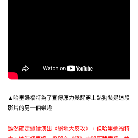
▲哈里遜福特為了宣傳原力覺醒穿上熱狗裝是這段
影片的另一個樂趣
雖然確定繼續演出《絕地大反攻》，但哈里遜福特