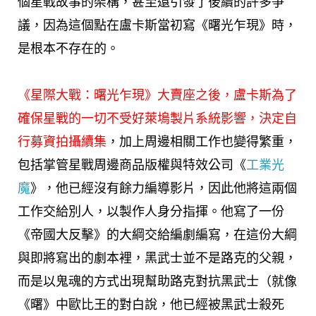
個星戰故事的架構，甚至還引發了後續的許多爭
議，因為這個點在盧卡斯當初寫《曙光乍現》時，
是根本不存在的。
《星際大戰：曙光乍現》大賣座之後，盧卡斯為了
確保星戰的一切不受好萊塢製片系統影響，決定自
行募資拍攝續集
，加上周邊相關工作也變得繁重，
包括掌管星戰周邊商品版權與特效公司《
工業光
魔
》，他已經沒有餘力編導影片，因此他將這兩個
工作交給別人，以製作人身分指揮。他寫了一份
《帝國大反擊》的大綱交給編劇編寫，在這份大綱
與即將寫出的劇本裡，黑武士並不是路克的父親，
而是以鬼魂的方式出現幫助路克對抗黑武士（就像
《曙》中歐比王的對白說，他已經被黑武士殺死