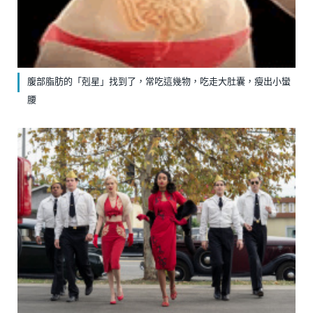
腹部脂肪的「剋星」找到了，常吃這幾物，吃走大肚囊，瘦出小蠻
腰