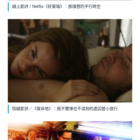
線上影評 / Netflix《好萊塢》：那理想的平行時空
院線影評／《窒命地》：既不驚悚也不深刻的虐囚營小旅行