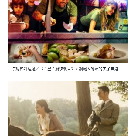
院線影評速遞／《五星主廚快餐車》，鋼鐵人導演的夫子自道