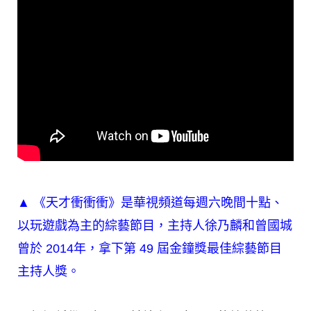
▲ 《天才衝衝衝》是華視頻道每週六晚間十點、
以玩遊戲為主的綜藝節目，主持人徐乃麟和曾國城
曾於 2014年，拿下第 49 屆金鐘獎最佳綜藝節目
主持人獎。