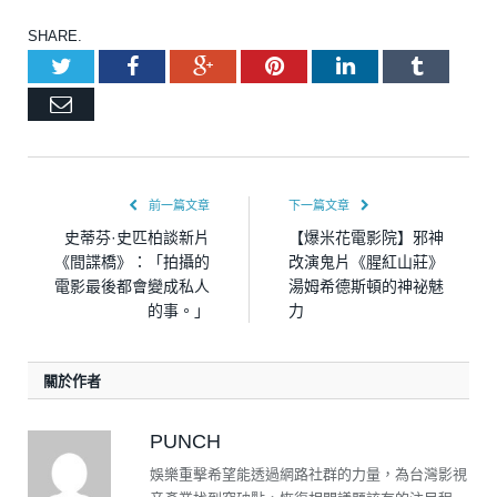
SHARE.
Twitter
Facebook
Google+
Pinterest
LinkedIn
Tumblr
Email
前一篇文章
下一篇文章
史蒂芬·史匹柏談新片
【爆米花電影院】邪神
《間諜橋》：「拍攝的
改演鬼片《腥紅山莊》
電影最後都會變成私人
湯姆希德斯頓的神祕魅
的事。」
力
關於作者
PUNCH
娛樂重擊希望能透過網路社群的力量，為台灣影視