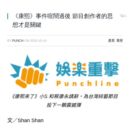
《康熙》事件喧鬧過後 節目創作者的思
1
想才是關鍵
BY
PUNCH
ON
2015-10-19
產業
,
電視
《康熙來了》小S 和蔡康永請辭，為台灣綜藝節目
投下一顆震撼彈
文／Shan Shan