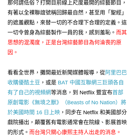
那何謂低俗？打開目前線上尺度最開的綜藝節目，
有著以全裸聯誼號稱回歸最自然，甚至用「聖經」
的遮羞觀點，來替一切的不合理下合理的定義。這
一切令曾身為綜藝製作一員的我，感到羞恥。
而其
思想的混濁度，正是台灣綜藝節目為何淪喪的原
因。
看看全世界，攤開最近新聞媒體報導，從
阿里巴巴
收購優酷土豆
，或是
BAT 中國互聯網三巨頭各自
有了自己的視頻網
等消息，到 Netflix 暨宣布
首部
原創電影《無境之獸》（Beasts of No Nation）將
於美國時間 16 日上映
，同步在 Netflix 和美國部分
戲院播出，顛覆舊有電影通常會在院線、影展首映
的形式。
而台灣只關心康熙主持人出走的消息。