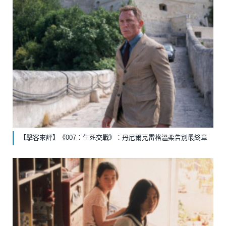
【擊客來評】《007：生死交戰》：丹尼爾克雷格溫柔告別最終章