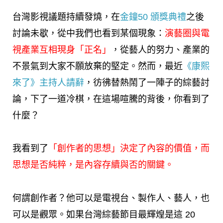
台灣影視議題持續發燒，在
金鐘50 頒獎典禮
之後
討論未歇，從中我們也看到某個現象：
演藝圈與電
視產業互相現身「正名」
，從藝人的努力、產業的
不景氣到大家不願放棄的堅定。然而，最近
《康熙
來了》主持人請辭
，彷彿替熱鬧了一陣子的綜藝討
論，下了一道冷棋，在這場喧騰的背後，你看到了
什麼？
我看到了
「創作者的思想」決定了內容的價值，而
思想是否純粹，是內容存續與否的關鍵。
何謂創作者？他可以是電視台、製作人、藝人，也
可以是觀眾。如果台灣綜藝節目最輝煌是這 20