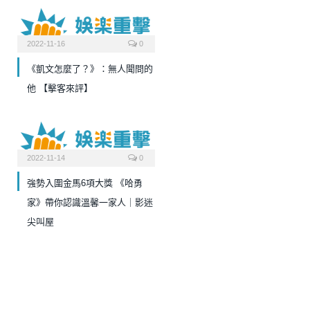
2022-11-16
0
《凱文怎麼了？》：無人聞問的
他 【擊客來評】
2022-11-14
0
強勢入圍金馬6項大獎 《哈勇
家》帶你認識溫馨一家人｜影迷
尖叫屋