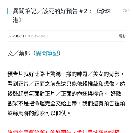
異聞筆記／該死的好預告＃2：《珍珠
0
港》
BY
PUNCH
ON
2015-10-13
電影
文／葉郎（
異聞筆記
）
預告片就好比路上驚鴻一撇的帥哥／美女的背影，
看到正片／正面之前永遠只能依賴推敲和想像，然
後鼓起勇氣面對正片／正面的命運與機會。 好險
觀眾不是把命運完全交給上帝，我們還有預告裡頭
蛛絲馬跡的線索可以仰仗。