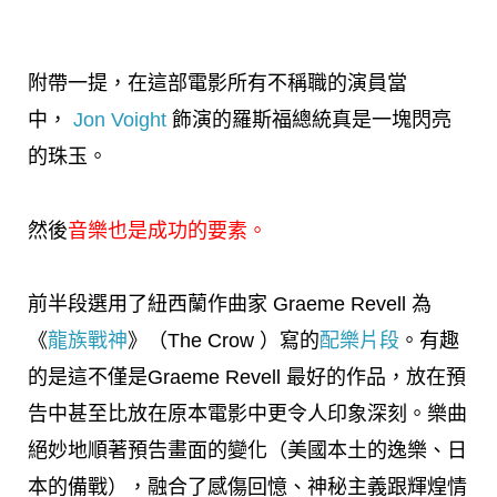
附帶一提，在這部電影所有不稱職的演員當
中，
Jon Voight
飾演的羅斯福總統真是一塊閃亮
的珠玉。
然後
音樂也是成功的要素。
前半段選用了紐西蘭作曲家 Graeme Revell 為
《
龍族戰神
》（The Crow ）寫的
配樂片段
。有趣
的是這不僅是Graeme Revell 最好的作品，放在預
告中甚至比放在原本電影中更令人印象深刻。樂曲
絕妙地順著預告畫面的變化（美國本土的逸樂、日
本的備戰），融合了感傷回憶、神秘主義跟輝煌情