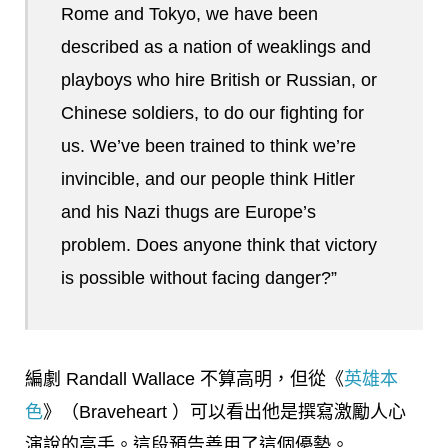
Rome and Tokyo, we have been
described as a nation of weaklings and
playboys who hire British or Russian, or
Chinese soldiers, to do our fighting for
us. We’ve been trained to think we’re
invincible, and our people think Hitler
and his Nazi thugs are Europe’s
problem. Does anyone think that victory
is possible without facing danger?”
編劇 Randall Wallace 不算高明，但從《
英雄本
色
》（Braveheart ）可以看出他是撰寫激勵人心
演說的高手。這段預告善用了這個優勢。