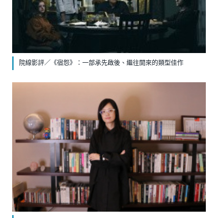
院線影評／《宿怨》：一部承先啟後、繼往開來的類型佳作