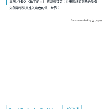
專訪／HBO 《做工的人》 導演鄭芬芬：從田調細節到角色塑造，
如何帶領演員進入角色的做工世界？
Recommended by