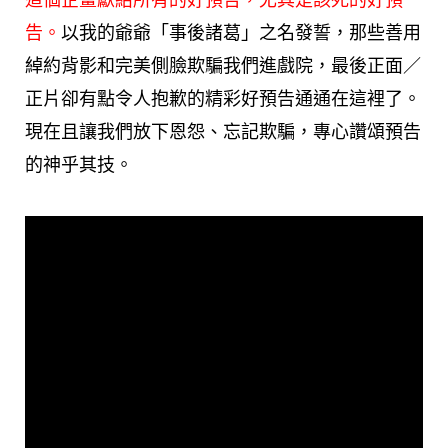
這個企畫獻給所有的好預告，尤其是該死的好預
告。
以我的爺爺「事後諸葛」之名發誓，那些善用
綽約背影和完美側臉欺騙我們進戲院，最後正面／
正片卻有點令人抱歉的精彩好預告通通在這裡了。
現在且讓我們放下恩怨、忘記欺騙，專心讚頌預告
的神乎其技。