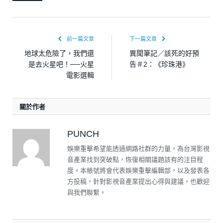
前一篇文章
下一篇文章
地球太危險了，我們還
異聞筆記／該死的好預
是去火星吧！──火星
告＃2：《珍珠港》
電影選輯
關於作者
PUNCH
娛樂重擊希望能透過網路社群的力量，為台灣影視
音產業找到突破點，恢復相關議題該有的注目程
度。本帳號將會代表娛樂重擊編輯部，以及發表各
方投稿，針對影視音產業提出心得與建議，也歡迎
與我們聯繫。