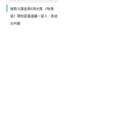
強勢入圍金馬6項大獎 《哈勇
家》帶你認識溫馨一家人｜影迷
尖叫屋