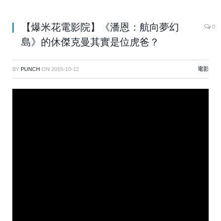
【爆米花電影院】《潘恩：航向夢幻
0
島》的休傑克曼其實是位虎爸？
BY
PUNCH
ON
2015-10-12
電影