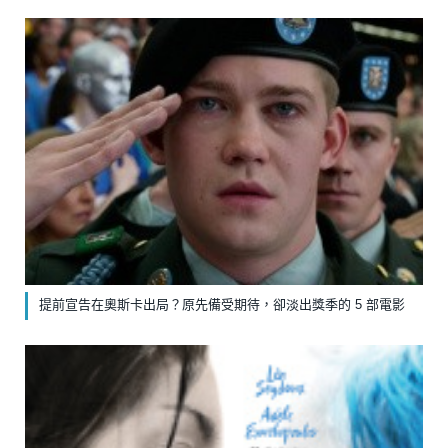
提前宣告在奧斯卡出局？原先備受期待，卻淡出獎季的 5 部電影