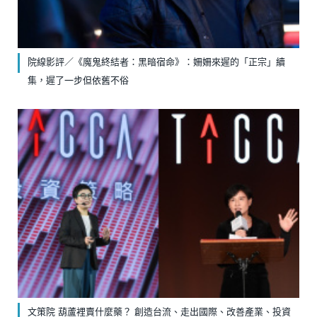
院線影評／《魔鬼終結者：黑暗宿命》：姍姍來遲的「正宗」續
集，遲了一步但依舊不俗
文策院 葫蘆裡賣什麼藥？ 創造台流、走出國際、改善產業、投資