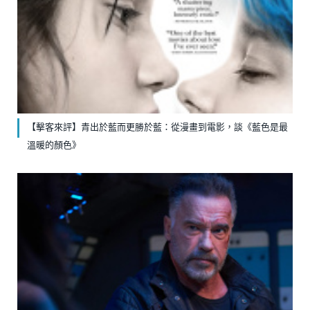
【擊客來評】青出於藍而更勝於藍：從漫畫到電影，談《藍色是最
溫暖的顏色》