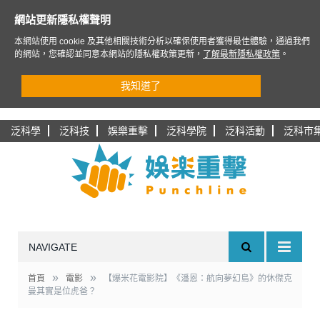
網站更新隱私權聲明
本網站使用 cookie 及其他相關技術分析以確保使用者獲得最佳體驗，通過我們
的網站，您確認並同意本網站的隱私權政策更新，
了解最新隱私權政策
。
我知道了
泛科學
泛科技
娛樂重擊
泛科學院
泛科活動
泛科市
NAVIGATE
»
»
首頁
電影
【爆米花電影院】《潘恩：航向夢幻島》的休傑克
曼其實是位虎爸？