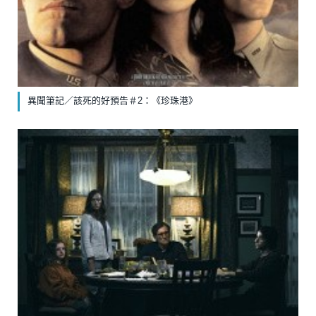
異聞筆記／該死的好預告＃2：《珍珠港》