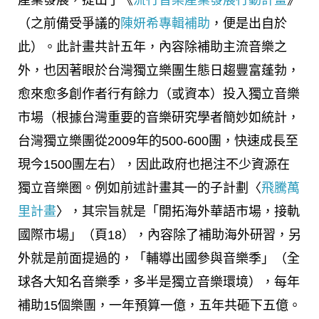
（之前備受爭議的
陳妍希專輯補助
，便是出自於
此）。此計畫共計五年，內容除補助主流音樂之
外，也因著眼於台灣獨立樂團生態日趨豐富蓬勃，
愈來愈多創作者行有餘力（或資本）投入獨立音樂
市場（根據台灣重要的音樂研究學者簡妙如統計，
台灣獨立樂團從2009年的500-600團，快速成長至
現今1500團左右），因此政府也挹注不少資源在
獨立音樂圏。例如前述計畫其一的子計劃〈
飛騰萬
里計畫
〉，其宗旨就是「開拓海外華語市場，接軌
國際市場」（頁18），內容除了補助海外研習，另
外就是前面提過的，「輔導出國參與音樂季」（全
球各大知名音樂季，多半是獨立音樂環境），每年
補助15個樂團，一年預算一億，五年共砸下五億。