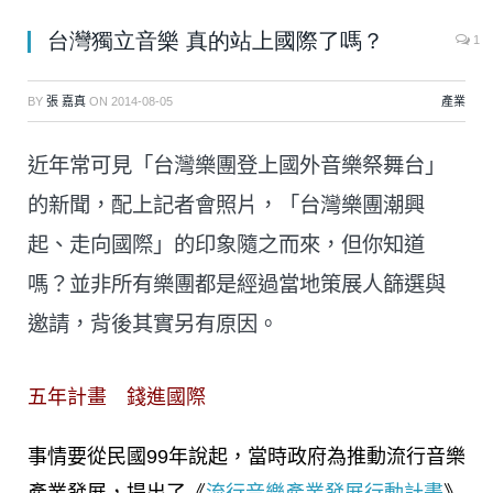
台灣獨立音樂 真的站上國際了嗎？
1
BY
張 嘉真
ON
2014-08-05
產業
近年常可見「台灣樂團登上國外音樂祭舞台」
的新聞，配上記者會照片，「台灣樂團潮興
起、走向國際」的印象隨之而來，但你知道
嗎？並非所有樂團都是經過當地策展人篩選與
邀請，背後其實另有原因。
五年計畫 錢進國際
事情要從民國99年說起，當時政府為推動流行音樂
產業發展，提出了《
流行音樂產業發展行動計畫
》