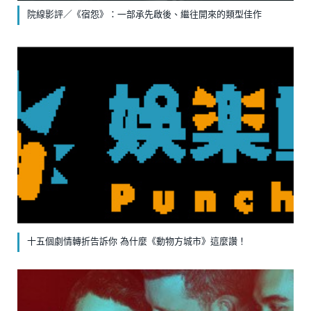
院線影評／《宿怨》：一部承先啟後、繼往開來的類型佳作
十五個劇情轉折告訴你 為什麼《動物方城市》這麼讚！