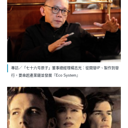
專訪／「七十六号原子」董事總經理楊志光：從開發IP、製作到發
行，要串起產業鏈並發展『Eco System』