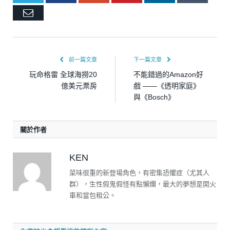
Email
前一篇文章
下一篇文章
玩命格雷 全球海撈20
不能錯過的Amazon好
億美元票房
戲 ——《透明家庭》
與《Bosch》
關於作者
KEN
菜味很重的新登場角色，有密集恐懼症（尤其人
群），生性假鬼假怪有點懶爛，最大的夢想是開火
車和當包租公。