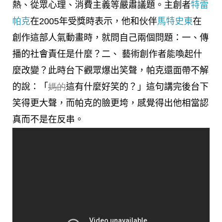
熱、從眾心理、消費主義等嚴肅議題。主創者
特雷
帕克
在2005年受獎時表示，他和伙伴
馬特史東
在
創作這部人氣動畫時，就問自己兩個問題：一、傳
播的社會責任是什麼？二、 藝術創作者
能喚起什
麼改變？此時台下觀眾爆出笑聲，帕克還面帶不解
的說：「
媽的
這有什麼好笑的？」這句講完後台下
笑得更大聲，而帕克的臉更垮，感覺得出他相當認
真而不是在反串。