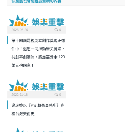
你應該也會想看這些精彩內容
2023-06-20
0
第十四屆電視劇本創作獎現正徵
件中！邀您一同揮動筆尖魔法，
共創臺劇潮流，將最高獎金 120
萬元抱回家！
2022-11-18
0
謝琬婷以《P’s 藝術事務所》穿
梭台灣美術史