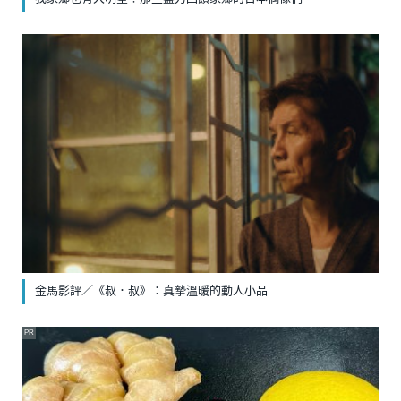
金馬影評／《叔．叔》：真摯溫暖的動人小品
PR