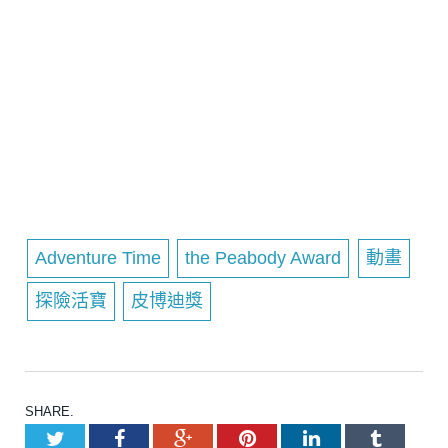
Adventure Time
the Peabody Award
動畫
探險活寶
皮博迪獎
SHARE.
Twitter
Facebook
Google+
Pinterest
LinkedIn
Tumblr