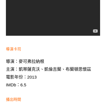
導演卡司
導演：麥可弗拉納根
主演：凱蒂薩克沃、凱倫吉蘭、布蘭頓思懷茲
電影年份：2013
IMDb：6.5
播出時間