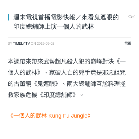
週末電視首播電影快報／來看鬼遮眼的
0
印度總舖師上演一個人的武林
BY
TIMELY.TV
ON
2015-05-02
電視
本週帶來帶來武藝超凡殺人犯的巔峰對決《一
個人的武林》、家破人亡的兇手竟是邪惡詛咒
的古董鏡《鬼遮眼》、兩大總舖師互尬料理拯
救家族危機《印度總舖師》。
《一個人的武林 Kung Fu Jungle》