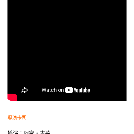
導演卡司
導演：阿密‧古達