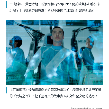
古典科幻、黃金時期、新浪潮和Cyberpunk，關於歐美科幻你知多
少呢？｜《從原力到原爆：科幻小說的全球旅行》講座紀錄2
《百年癲狂》怪咖導演喬治帕爾菲改編科幻小說家史坦尼斯勞萊姆
的《異境之音》，把千里尋父的故事與人類對外星文明的追尋，做
出精彩對照
Recommended by