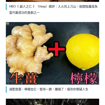
HBO《 副人之仁 》（Veep）總評：入火坑上刀山，拋開陰霾成為
當代最成功的喜劇之一
PR
減肥首選，檸檬加它，堅持一週，腰細了，瘦到你懷疑人生