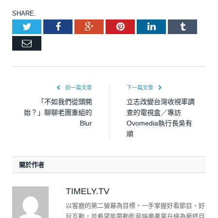
SHARE.
Twitter
Facebook
Google+
Pinterest
LinkedIn
Tumblr
Email
前一篇文章
下一篇文章
「不如我們從頭開
立志改變台灣收視率調
始？」聊聊老團重組的
查的電視盒／專訪
Blur
Ovomedia執行長吳有
順
關於作者
TIMELY.TV
以客廳的第二螢幕為目標，一手掌握好看節目、好
玩互動，並希望能帶動影音娛樂產業升級為最終目