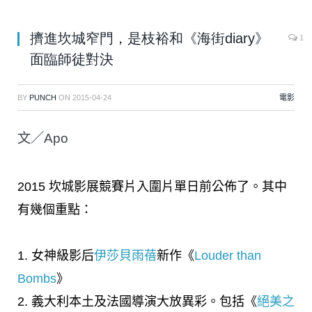
擠進坎城窄門，是枝裕和《海街diary》
1
面臨師徒對決
BY
PUNCH
ON
2015-04-24
電影
文／Apo
2015 坎城影展競賽片入圍片單日前公佈了。其中
有幾個重點：
1. 女神級影后
伊莎貝雨蓓
新作《
Louder than
Bombs
》
2. 義大利本土及法國導演大放異彩。包括《
絕美之