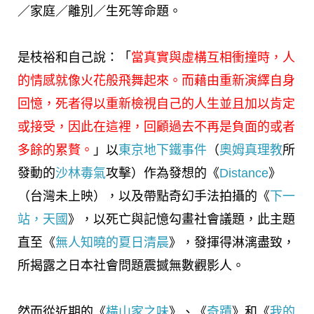
／家庭／離別／生死等命題。
是枝裕和自己說：「
當真實與虛構互相衝撞時，人
的情感就像火花般飛舞起來。而藉由重新演繹自身
回憶，死者得以重新檢視自己的人生並且加以肯定
或接受，因此在這裡，回顧過去不再是負面的或者
多餘的累贅。
」以
東京地下鐵事件
（
奧姆真理教
所
發動的
沙林毒氣
攻擊）作為發想的《
Distance
》
（台灣未上映），以及帶點奇幻手法拍攝的《
下一
站，天國
》，以死亡與記憶勾畫社會議題，此主題
直至《
無人知曉的夏日清晨
》，發揮得淋漓盡致，
所揭露之日本社會問題震撼無數觀影人。
然而從近期的《
橫山家之味
》、《
奇蹟
》和《
我的