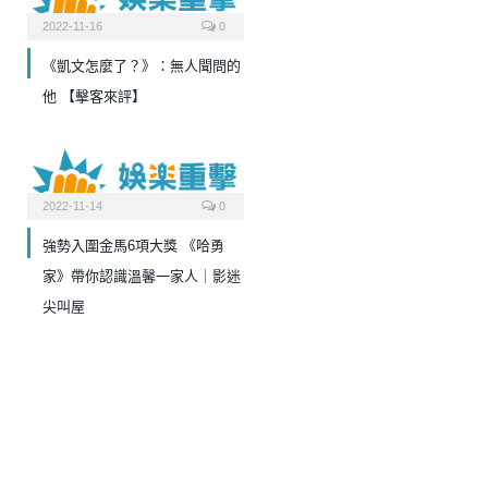
2022-11-16
0
《凱文怎麼了？》：無人聞問的
他 【擊客來評】
2022-11-14
0
強勢入圍金馬6項大獎 《哈勇
家》帶你認識溫馨一家人｜影迷
尖叫屋