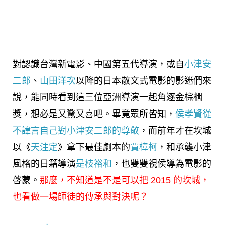
對認識台灣新電影、中國第五代導演，或自
小津安
二郎
、
山田洋次
以降的日本散文式電影的影迷們來
說，能同時看到這三位亞洲導演一起角逐金棕櫚
獎，想必是又驚又喜吧。畢竟眾所皆知，
侯孝賢從
不諱言自己對小津安二郎的尊敬
，而前年才在坎城
以《
天注定
》拿下最佳劇本的
賈樟柯
，和承襲小津
風格的日籍導演
是枝裕和
，也雙雙視侯導為電影的
啓蒙。
那麼，不知道是不是可以把 2015 的坎城，
也看做一場師徒的傳承與對決呢？