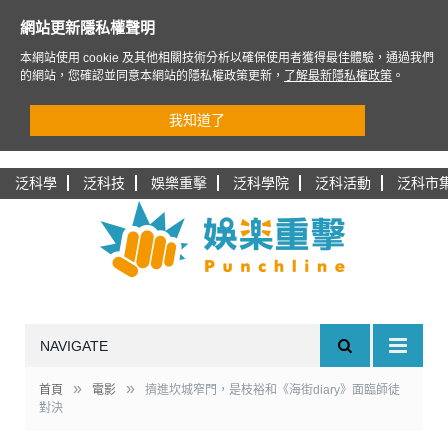
網站更新隱私權聲明
本網站使用 cookie 及其他相關技術分析以確保使用者獲得最佳體驗，通過我們
的網站，您確認並同意本網站的隱私權政策更新，
了解最新隱私權政策
。
我知道了
泛科學
泛科技
娛樂重擊
泛科學院
泛科活動
泛科市
NAVIGATE
»
»
首頁
電影
擠進坎城窄門，是枝裕和《海街diary》面臨師徒
對決