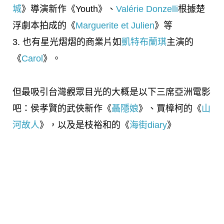
城
》導演新作《Youth》、
Valérie Donzelli
根據楚
浮劇本拍成的《
Marguerite et Julien
》等
3. 也有星光熠熠的商業片如
凱特布蘭琪
主演的
《
Carol
》。
但最吸引台灣觀眾目光的大概是以下三席亞洲電影
吧：侯孝賢的武俠新作《
聶隱娘
》、賈樟柯的《
山
河故人
》，以及是枝裕和的《
海街diary
》