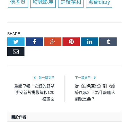
侯孝賢
坎城影展
是枝裕和
海街diary
SHARE.
Twitter
Facebook
Google+
Pinterest
LinkedIn
Tumblr
Email
前一篇文章
下一篇文章
重擊早報／安叔的野望
從《白色巨塔》到《麻
李安新片挑戰每秒120
醉風暴》，為什麼職人
格畫面
劇很重要？
關於作者