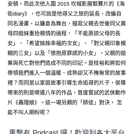
安頓。而此次他入圍 2015 坎城影展競賽片的《海
街diary》，也可說是他尋父之旅的延長，改編自
同名漫畫，以鐮倉為舞台，描寫父親去世後同父異
母四姐妹重拾親情的過程，「不能原諒父母的長
女」、「希望姊姊幸福的次女」、「對父親印象模
糊的三女」以及「懷抱原罪感的小女」，父親的拋
棄與死亡對他們造成不同的印記。是枝裕和將如何
帶領我們進入一個溫暖、成熟卻又不掩無常的故事
裡？而同是以家庭故事引導生命追尋的片子，侯導
帶來的則是暌違八年的作品，首度嘗試的武俠動作
片《聶隱娘》。這一場另類的「師徒」對決， 怎
能不叫人期盼呢？
重擊有 Podcast 囉！歡迎到各大平台