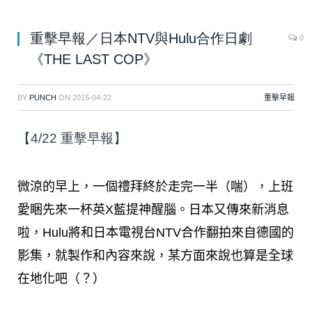
重擊早報／日本NTV與Hulu合作日劇
0
《THE LAST COP》
BY
PUNCH
ON
2015-04-22
重擊早報
【4/22 重擊早報】
微涼的早上，一個禮拜終於走完一半（喘），上班
愛睏先來一杯英X藍提神醒腦。日本又傳來新消息
啦，Hulu將和日本電視台NTV合作翻拍來自德國的
影集，就製作和內容來說，某方面來說也算是全球
在地化吧（？）