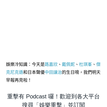
娛樂冷知識：今天是
路嘉欣
、
戴佩妮
、
杜琪
峯
、
傑
克尼克遜
和日本聲優
中田讓治
的生日唷，我們明天
早報再見啦！
重擊有 Podcast 囉！歡迎到各大平台
搜尋「娛樂重擊」並訂閱