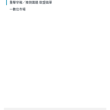
重擊早報／推倒圍牆 歐盟倡單
一數位市場