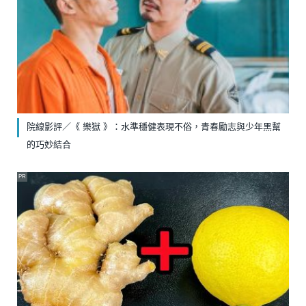
院線影評／《 樂獄 》：水準穩健表現不俗，青春勵志與少年黑幫
的巧妙結合
PR