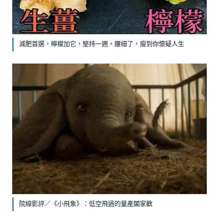
減肥首選，檸檬加它，堅持一週，腰細了，瘦到你懷疑人生
院線影評／《小飛象》：低空飛過的量產闔家歡