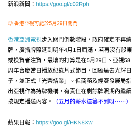
新浪新聞：
https://goo.gl/c02Rph
◎
香港亞視可能於5月29日關門
香港亞洲電視
步入關門倒數階段，政府確定不再續
牌，廣播牌照延到明年4月1日屆滿，若再沒有股東
或投資者注資，最壞的打算是在5月29日、亞視58
周年台慶當日播放紀錄片式節目，回顧過去光輝日
子，並正式「光榮結業」。但商務及經濟發展局指
出亞視作為持牌機構，有責任在剩餘牌照期內繼續
按規定播送內容。
（五月的薪水還籌不到呀⋯⋯）
蘋果日報：
https://goo.gl/HKN8Xw