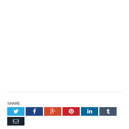
SHARE.
Twitter
Facebook
Google+
Pinterest
LinkedIn
Tumblr
Email