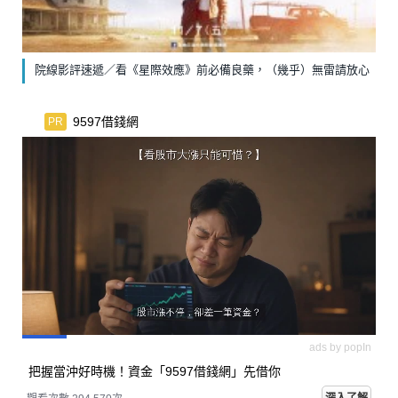
院線影評速遞／看《星際效應》前必備良藥，（幾乎）無雷請放心
9597借錢網
PR
ads by popIn
把握當沖好時機！資金「9597借錢網」先借你