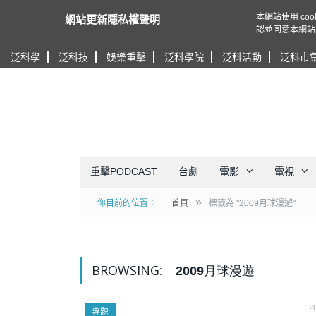
本網站使用 c
網站更新隱私權聲明
認並同意本網站
泛科學
泛科技
娛樂重擊
泛科學院
泛科活動
泛科市
重擊PODCAST
台劇
電影
電視
»
你目前的位置：
首頁
標籤為 "2009月球漫遊"
BROWSING:
2009月球漫遊
2
專題