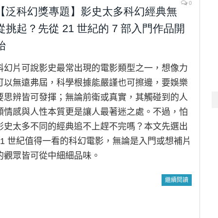
0
【泛科幻獎專題】影史太多科幻經典無
從挑起？先從 21 世紀的 7 部入門作品開
始
科幻片可說影史最常出現的電影類型之一，想像力
可以無遠弗屆，科學根據能嚴謹也可擦邊，要娛樂
要思辨皆可發揮；無論前衛或真實，其觸碰到的人
類情感與人性本質更是讓人最著迷之處。不過，怕
影史太多不同的經典追不上趕不完嗎？本文先選出
21 世紀值得一看的科幻電影，無論是入門或想補片
的觀眾皆可從中細細品味。
繼續閱讀