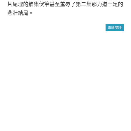
片尾埋的續集伏筆甚至羞辱了第二集那力道十足的
悲壯結局。
繼續閱讀