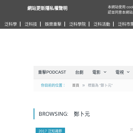
本網站使用 c
網站更新隱私權聲明
認並同意本網站
泛科學
泛科技
娛樂重擊
泛科學院
泛科活動
泛科市
重擊PODCAST
台劇
電影
電視
»
你目前的位置：
首頁
標籤為 "鄭卜元"
BROWSING:
鄭卜元
2
2017 泛知識節