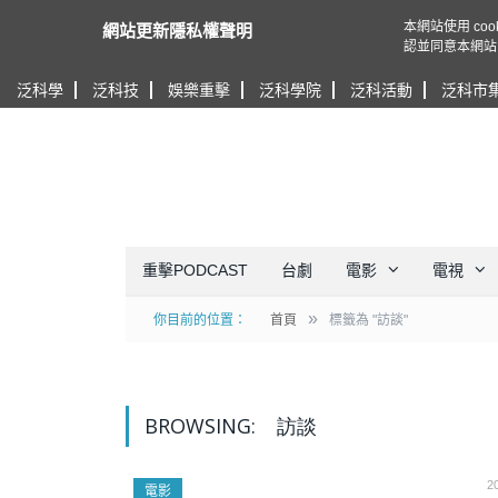
本網站使用 c
網站更新隱私權聲明
認並同意本網站
泛科學
泛科技
娛樂重擊
泛科學院
泛科活動
泛科市
重擊PODCAST
台劇
電影
電視
»
你目前的位置：
首頁
標籤為 "訪談"
BROWSING:
訪談
2
電影