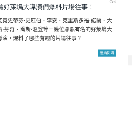
0
聽好萊塢大導演們爆料片場往事！
究竟史蒂芬·史匹伯、李安、克里斯多福·諾蘭、大
衛·芬奇、喬斯·溫登等十幾位鼎鼎有名的好萊塢大
導演，爆料了哪些有趣的片場往事？
繼續閱讀