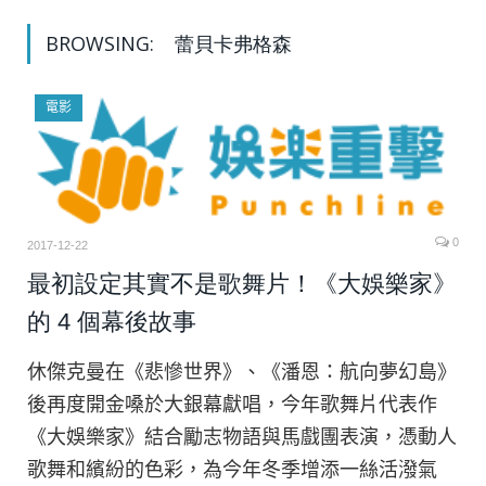
BROWSING:
蕾貝卡弗格森
電影
0
2017-12-22
最初設定其實不是歌舞片！《大娛樂家》
的 4 個幕後故事
休傑克曼在《悲慘世界》、《潘恩：航向夢幻島》
後再度開金嗓於大銀幕獻唱，今年歌舞片代表作
《大娛樂家》結合勵志物語與馬戲團表演，憑動人
歌舞和繽紛的色彩，為今年冬季增添一絲活潑氣