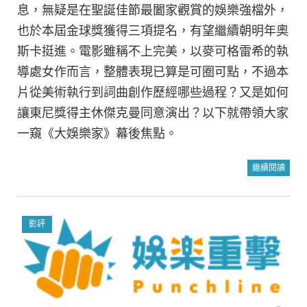
息，無疑是在聖誕佳節最闔家觀賞的娛樂強檔外，
也於本屆金球獎獲得三項提名，有望繼續朝明年奧
斯卡挺進。電影雖稱不上完美，以麥可格雷希的執
導處女作而言，整體表現已算是可圈可點，不過本
片從美術執行到詞曲創作歷經哪些過程？又是如何
讓東尼獎得主休傑克曼同意演出？以下就帶領大家
一窺《大娛樂家》幕後焦點。
繼續閱讀
影評