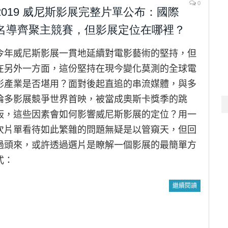
0
2019 威尼斯影展完整片單公布：國際
名導齊聚主競賽，但影展定位在哪裡？
今年威尼斯影展一貫地延續對電影藝術的堅持，但
在另外一方面，這份堅持在現今變化莫測的全球電
影產業是否堪用？面對後起直追的串流媒體，與多
倫多影展競爭世界首映，被當成奧斯卡獎季的跳
板，這些因素會如何影響威尼斯影展的定位？用一
次片單看待如此繁雜的問題無疑是以管窺天，但回
過頭來，或許透過選片是瞭解一個影展的最簡單方
式：
繼續閱讀