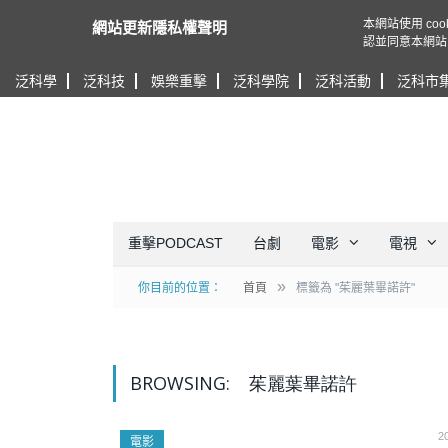
本網站使用 c
網站更新隱私權聲明
認並同意本網站
泛科學
泛科技
娛樂重擊
泛科學院
泛科活動
泛科市
重擊PODCAST
台劇
電影
電視
»
你目前的位置：
首頁
標籤為 "茱麗葉畢諾許"
BROWSING:
茱麗葉畢諾許
2
電影