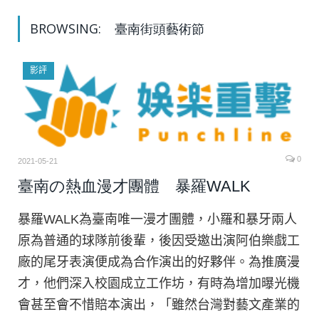
BROWSING:
臺南街頭藝術節
影評
0
2021-05-21
臺南の熱血漫才團體 暴羅WALK
暴羅WALK為臺南唯一漫才團體，小羅和暴牙兩人
原為普通的球隊前後輩，後因受邀出演阿伯樂戲工
廠的尾牙表演便成為合作演出的好夥伴。為推廣漫
才，他們深入校園成立工作坊，有時為增加曝光機
會甚至會不惜賠本演出，「雖然台灣對藝文產業的