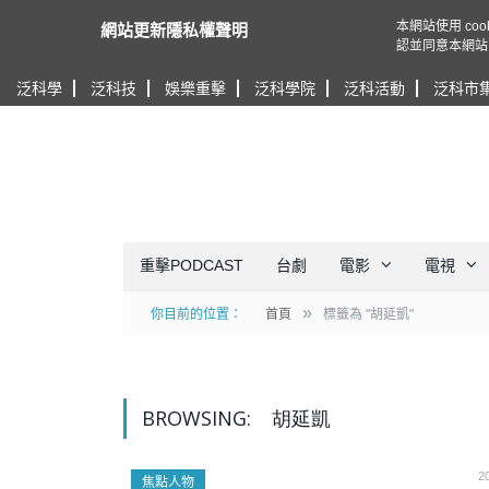
本網站使用 c
網站更新隱私權聲明
認並同意本網站
泛科學
泛科技
娛樂重擊
泛科學院
泛科活動
泛科市
重擊PODCAST
台劇
電影
電視
»
你目前的位置：
首頁
標籤為 "胡延凱"
BROWSING:
胡延凱
2
焦點人物