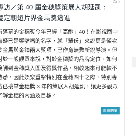
0
專訪／第 40 屆金穗獎策展人胡延凱：
穩定朝短片界金馬獎邁進
甫落幕的金穗獎今年已經「高齡」40！在影視圈中
無疑已是響噹噹的名字，就「輩份」來說更是僅次
於金馬與金鐘兩大獎項，已作育無數新銳導演。但
對於一般觀眾來說，對於金穗獎的品牌定位、如何
接觸到金穗獎入圍及得獎作品，相較起來可能較不
熟悉，因此娛樂重擊特別在金穗四十之際，特別專
訪已接掌金穗獎 3 年的策展人胡延凱，讓更多觀眾
了解金穗的內涵及目標。
繼續閱讀