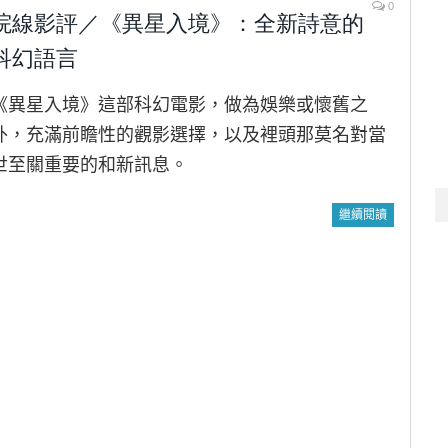
0
院線影評／《異星入境》：全新詩意的
科幻語言
《異星入境》這部科幻電影，做為娛樂或懷舊之
外，充滿前瞻性的觀影選擇，以及裡頭那莫名對當
世至關重要的和新訊息。
繼續閱讀