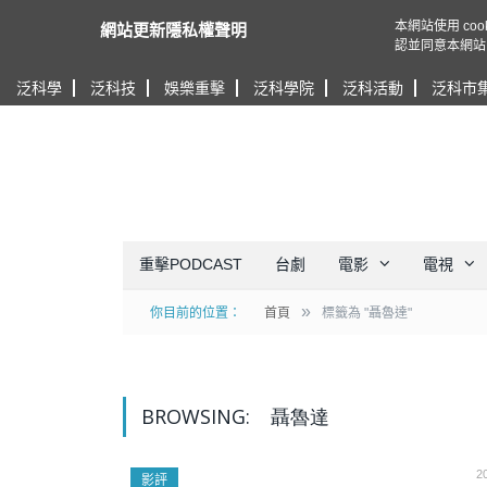
本網站使用 c
網站更新隱私權聲明
認並同意本網站
泛科學
泛科技
娛樂重擊
泛科學院
泛科活動
泛科市
重擊PODCAST
台劇
電影
電視
»
你目前的位置：
首頁
標籤為 "聶魯達"
BROWSING:
聶魯達
2
影評