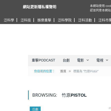
本網站使用 c
網站更新隱私權聲明
認並同意本網站
泛科學
泛科技
娛樂重擊
泛科學院
泛科活動
泛科市
重擊PODCAST
台劇
電影
電視
»
你目前的位置：
首頁
標籤為 "竹原Pistol"
BROWSING:
竹原PISTOL
2
日劇