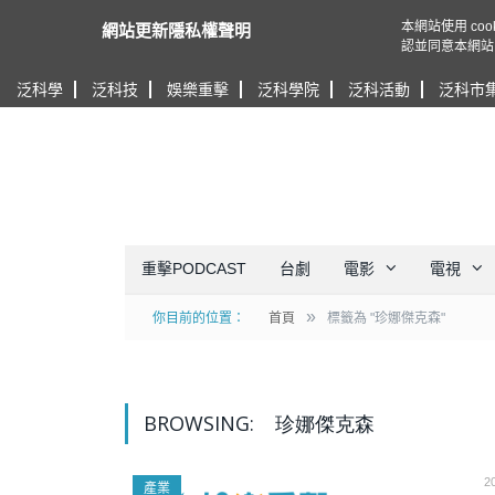
本網站使用 c
網站更新隱私權聲明
認並同意本網站
泛科學
泛科技
娛樂重擊
泛科學院
泛科活動
泛科市
重擊PODCAST
台劇
電影
電視
»
你目前的位置：
首頁
標籤為 "珍娜傑克森"
BROWSING:
珍娜傑克森
2
產業