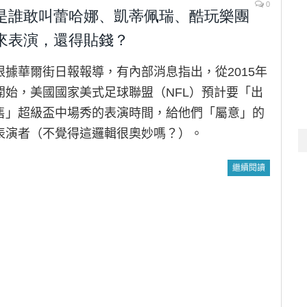
0
是誰敢叫蕾哈娜、凱蒂佩瑞、酷玩樂團
來表演，還得貼錢？
根據華爾街日報報導，有內部消息指出，從2015年
開始，美國國家美式足球聯盟（NFL）預計要「出
售」超級盃中場秀的表演時間，給他們「屬意」的
表演者（不覺得這邏輯很奧妙嗎？）。
繼續閱讀