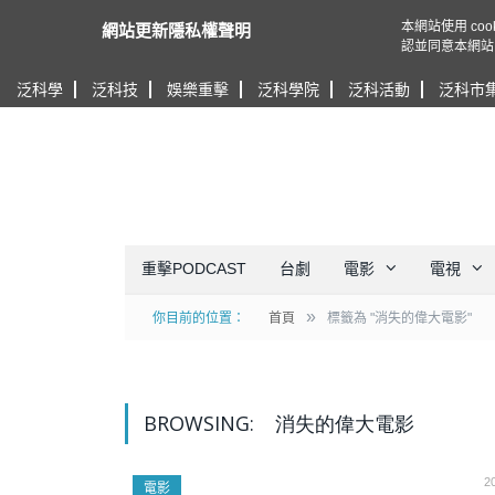
本網站使用 c
網站更新隱私權聲明
認並同意本網站
泛科學
泛科技
娛樂重擊
泛科學院
泛科活動
泛科市
重擊PODCAST
台劇
電影
電視
»
你目前的位置：
首頁
標籤為 "消失的偉大電影"
BROWSING:
消失的偉大電影
2
電影