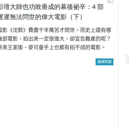
0
影壇大師也功敗垂成的幕後祕辛：4 部
遲遲無法問世的偉大電影（下）
電影《沈默》費盡千辛萬苦才問世，而史上還有哪
幾部電影，拍出來一定很偉大，卻宣告難產的呢？
原來王家衛、麥可曼手上也都有拍不成的電影。
繼續閱讀