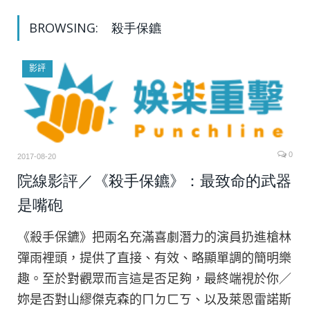
BROWSING:
殺手保鑣
影評
0
2017-08-20
院線影評／《殺手保鑣》：最致命的武器
是嘴砲
《殺手保鑣》把兩名充滿喜劇潛力的演員扔進槍林
彈雨裡頭，提供了直接、有效、略顯單調的簡明樂
趣。至於對觀眾而言這是否足夠，最終端視於你／
妳是否對山繆傑克森的ㄇㄉㄈㄎ、以及萊恩雷諾斯