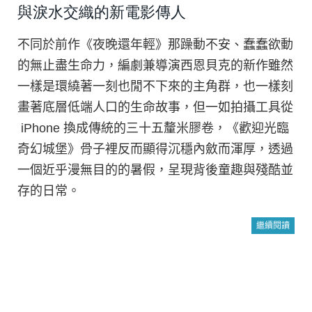
與淚水交織的新電影傳人
不同於前作《夜晚還年輕》那躁動不安、蠢蠢欲動
的無止盡生命力，編劇兼導演西恩貝克的新作雖然
一樣是環繞著一刻也閒不下來的主角群，也一樣刻
畫著底層低端人口的生命故事，但一如拍攝工具從
iPhone 換成傳統的三十五釐米膠卷，《歡迎光臨
奇幻城堡》骨子裡反而顯得沉穩內斂而渾厚，透過
一個近乎漫無目的的暑假，呈現背後童趣與殘酷並
存的日常。
繼續閱讀