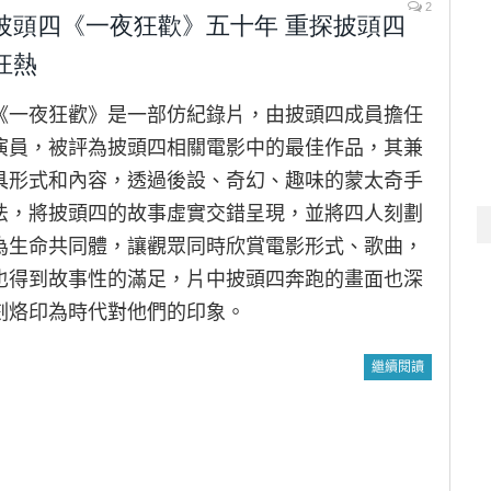
2
披頭四《一夜狂歡》五十年 重探披頭四
狂熱
《一夜狂歡》是一部仿紀錄片，由披頭四成員擔任
演員，被評為披頭四相關電影中的最佳作品，其兼
具形式和內容，透過後設、奇幻、趣味的蒙太奇手
法，將披頭四的故事虛實交錯呈現，並將四人刻劃
為生命共同體，讓觀眾同時欣賞電影形式、歌曲，
也得到故事性的滿足，片中披頭四奔跑的畫面也深
刻烙印為時代對他們的印象。
繼續閱讀