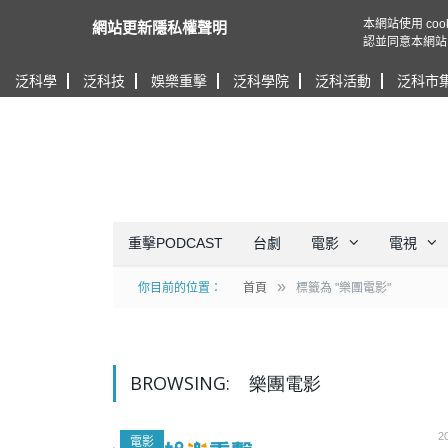
本網站使用 c
網站更新隱私權聲明
認並同意本網站
泛科學
泛科技
娛樂重擊
泛科學院
泛科活動
泛科市
重擊PODCAST
台劇
電影
電視
»
你目前的位置：
首頁
標籤為 "樂團電影"
BROWSING:
樂團電影
2
電影