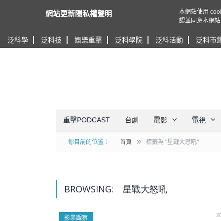
本網站使用 c
網站更新隱私權聲明
認並同意本網站
泛科學
泛科技
娛樂重擊
泛科學院
泛科活動
泛科市
重擊PODCAST
台劇
電影
電視
»
你目前的位置：
首頁
標籤為 "星戰大怒吼"
BROWSING:
星戰大怒吼
2
影業觀察