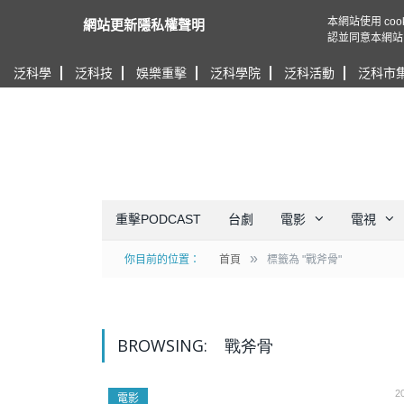
本網站使用 c
網站更新隱私權聲明
認並同意本網站
泛科學
泛科技
娛樂重擊
泛科學院
泛科活動
泛科市
重擊PODCAST
台劇
電影
電視
»
你目前的位置：
首頁
標籤為 "戰斧骨"
BROWSING:
戰斧骨
2
電影