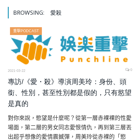
BROWSING:
愛殺
重擊PODCAST
0
2021-03-22
專訪/《愛・殺》導演周美玲：身份、頭
銜、性別，甚至性別都是假的，只有慾望
是真的
對你來說，慾望是什麼呢？從第一層赤裸裸的性愛
場面，第二層的男女同志愛恨情仇，再到第三層丟
出超乎想像的愛情震撼彈，周美玲從赤裸的「慾