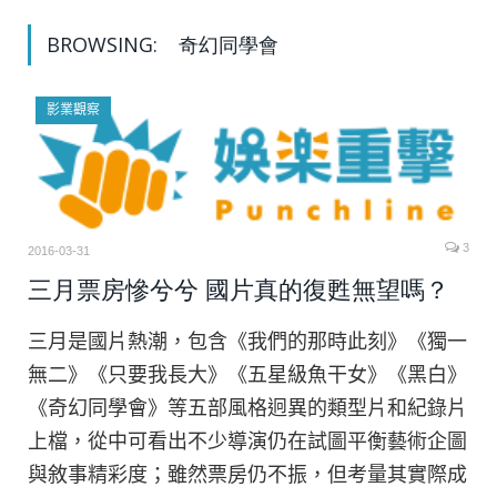
BROWSING:
奇幻同學會
影業觀察
3
2016-03-31
三月票房慘兮兮 國片真的復甦無望嗎？
三月是國片熱潮，包含《我們的那時此刻》《獨一
無二》《只要我長大》《五星級魚干女》《黑白》
《奇幻同學會》等五部風格迥異的類型片和紀錄片
上檔，從中可看出不少導演仍在試圖平衡藝術企圖
與敘事精彩度；雖然票房仍不振，但考量其實際成