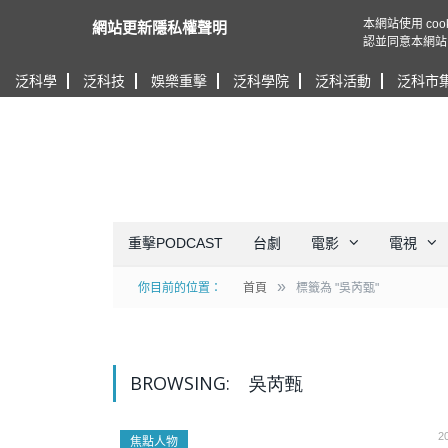
本網站使用 c
網站更新隱私權聲明
認並同意本網站
泛科學
泛科技
娛樂重擊
泛科學院
泛科活動
泛科市
重擊PODCAST
台劇
電影
電視
»
你目前的位置：
首頁
標籤為 "吳芮甄"
BROWSING:
吳芮甄
2
焦點人物