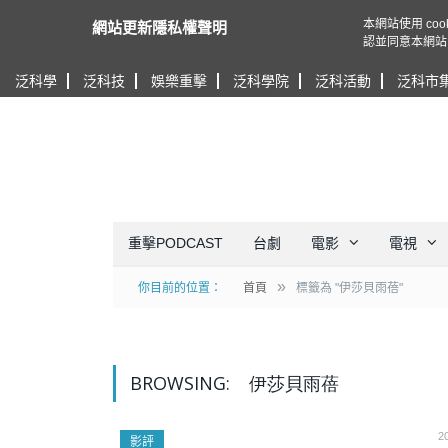
本網站使用 c
網站更新隱私權聲明
認並同意本網站
泛科學
泛科技
娛樂重擊
泛科學院
泛科活動
泛科市
重擊PODCAST
台劇
電影
電視
»
你目前的位置：
首頁
標籤為 "伊莎貝雨蓓"
BROWSING:
伊莎貝雨蓓
2
影評