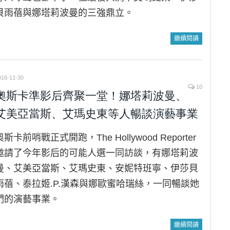
貝雨蓓與娜塔莉波曼的三強鼎立。
繼續閱讀
016-11-30
10
奧斯卡準影后齊聚一堂！娜塔莉波曼、
艾美亞當斯、艾瑪史東等人暢談演藝事業
奧斯卡前哨戰正式開跑，The Hollywood Reporter
邀請了今年影后的可能人選一同訪談，有娜塔莉波
曼、艾美亞當斯、艾瑪史東、安妮特班寧、伊莎貝
雨蓓、泰拉姬.P.漢森與娜歐蜜哈瑞絲，一同暢談她
們的演藝事業。
繼續閱讀