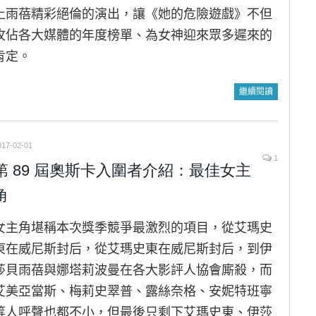
上雨蓓精彩絕倫的演出，讓《她的危險遊戲》不但
攻佔各大媒體的年度榜單、為女神迎來眾多遲來的
肯定。
繼續閱讀
017-02-01
1
第 89 屆奧斯卡入圍者介紹：最佳女主
角
女主角堪稱本次獎季競爭最激烈的項目，從艾瑪史
東在威尼斯封后，從艾瑪史東在威尼斯封后，到伊
莎貝雨蓓與娜塔莉波曼在各大影評人協會廝殺，而
艾美亞當斯、梅莉史翠普、露絲奈格、安妮特班寧
等人呼聲也都不小，但最後只剩下艾瑪史東、伊莎