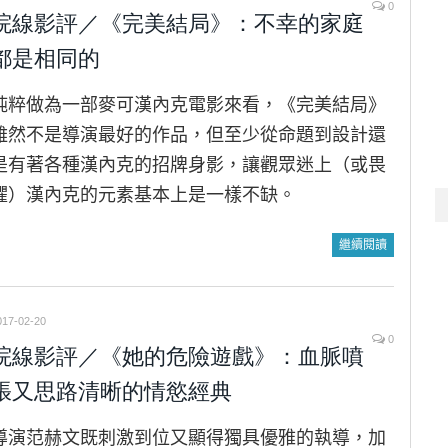
0
院線影評／《完美結局》：不幸的家庭
都是相同的
純粹做為一部麥可漢內克電影來看，《完美結局》
雖然不是導演最好的作品，但至少從命題到設計還
是有著各種漢內克的招牌身影，讓觀眾迷上（或畏
懼）漢內克的元素基本上是一樣不缺。
繼續閱讀
017-02-20
0
院線影評／《她的危險遊戲》：血脈噴
張又思路清晰的情慾經典
導演范赫文既刺激到位又顯得獨具優雅的執導，加