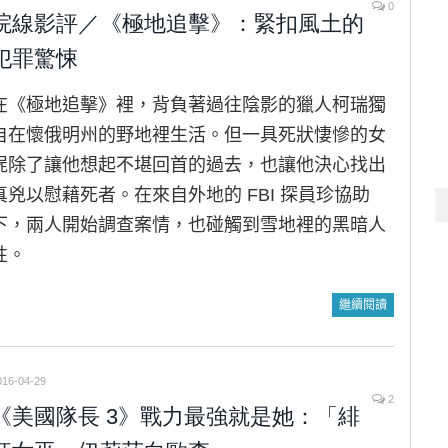
0
院線影評／《極地追擊》：緊扣風土的
犯罪驚悚
在《極地追擊》裡，背負著過往陰影的獵人柯瑞獨
自在懷俄明州的野地裡生活。但一具死狀悽慘的女
屍除了讓他想起不堪回首的過去，也讓他決心找出
真兇以慰藉死者。在來自外地的 FBI 探員珍協助
下，兩人開始調查案情，也碰觸到雪地裡的黑暗人
性。
繼續閱讀
016-04-29
2
《美國隊長 3》戰力最強就是她：「緋