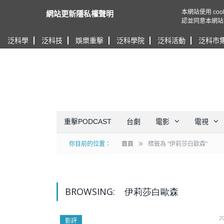
本網站使用 c
網站更新隱私權聲明
認並同意本網站
泛科學
泛科技
娛樂重擊
泛科學院
泛科活動
泛科市
重擊PODCAST
台劇
電影
電視
»
你目前的位置：
首頁
標籤為 "伊莉莎白歐森"
BROWSING:
伊莉莎白歐森
2
影評