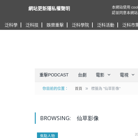
本網站使用 c
網站更新隱私權聲明
認並同意本網站
泛科學
泛科技
娛樂重擊
泛科學院
泛科活動
泛科市
重擊PODCAST
台劇
電影
電視
»
你目前的位置：
首頁
標籤為 "仙草影像"
BROWSING:
仙草影像
2
焦點人物