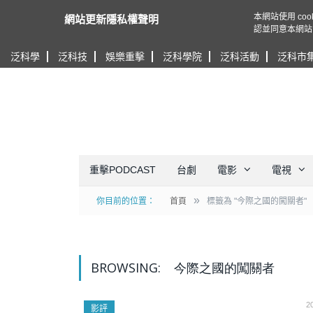
本網站使用 c
網站更新隱私權聲明
認並同意本網站
泛科學
泛科技
娛樂重擊
泛科學院
泛科活動
泛科市
重擊PODCAST
台劇
電影
電視
»
你目前的位置：
首頁
標籤為 "今際之國的闖關者"
BROWSING:
今際之國的闖關者
2
影評