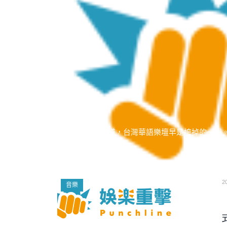
有人說韓樂當道，台灣華語樂壇早是垮掉的一代。
吧。
2
音樂