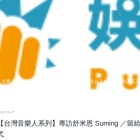
也有人說只剩下周杰倫、蔡依林、五月天、S.H.E，沒有新的天王
016-09-07
【台灣音樂人系列】專訪舒米恩 Suming ／
式