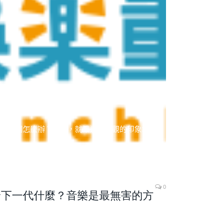
天后天團怎麼辦？不如，就讓這些悲觀的印象坍倒
0
留給下一代什麼？音樂是最無害的方