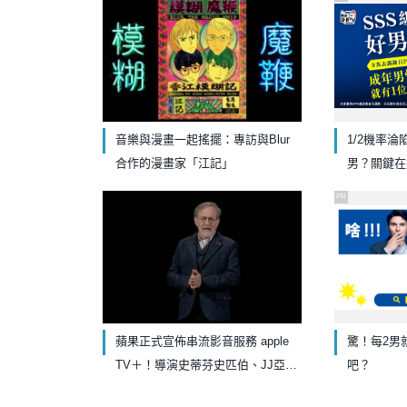
音樂與漫畫一起搖擺：專訪與Blur
1/2機率
合作的漫畫家「江記」
男？關鍵在
PR
蘋果正式宣佈串流影音服務 apple
驚！每2男
TV＋！導演史蒂芬史匹伯、JJ亞伯
吧？
拉罕皆宣布全新作品