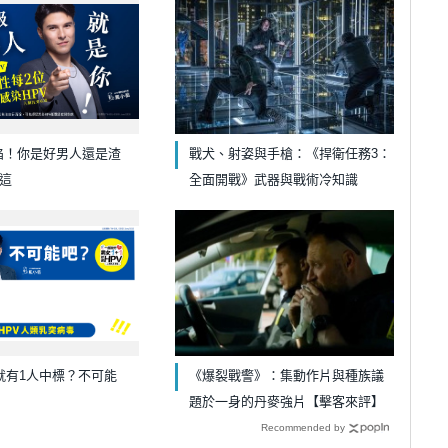
淪陷！你是好男人還是渣
戰犬、射姿與手槍：《捍衛任務3：
這
全面開戰》武器與戰術冷知識
就有1人中標？不可能
《爆裂戰警》：集動作片與種族議
題於一身的丹麥強片【擊客來評】
Recommended by