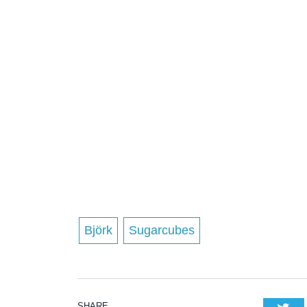
Björk
Sugarcubes
SHARE.