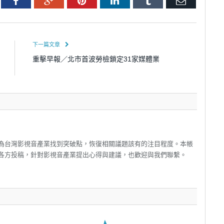
tter
Facebook
Google+
Pinterest
LinkedIn
Tumblr
Email
下一篇文章
重擊早報／北市首波勞檢鎖定31家媒體業
為台灣影視音產業找到突破點，恢復相關議題該有的注目程度。本帳
各方投稿，針對影視音產業提出心得與建議，也歡迎與我們聯繫。