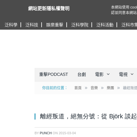
本網站使用 c
網站更新隱私權聲明
認並同意本網站
泛科學
泛科技
娛樂重擊
泛科學院
泛科活動
泛科市
重擊PODCAST
台劇
電影
電視
»
»
»
你目前的位置：
首頁
音樂
樂團
離經叛道
離經叛道，絕無分號：從 Björk 談起
BY
PUNCH
ON
2015-03-04