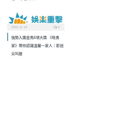
2022-11-14
0
強勢入圍金馬6項大獎 《哈勇
家》帶你認識溫馨一家人｜影迷
尖叫屋