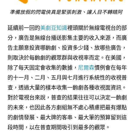
準備放假的閃電俠真是緊張刺激、讓人目不轉睛阿
延續前一回的
美劇豆知識
裡頭關於無線電視台的部
分，廣告是無線台播送影集主要的收入來源，而廣
告主願意投資哪齣劇、投資多少錢、放哪些廣告，
則取決於每齣劇的觀眾群與收視率而定。在美國，
除了每天固定會收集的數據，
尼爾森
慣例會在每年
的十一月、二月、五月與七月進行系統性的收視普
查，透過大量的樣本收集一齣劇各種收視面資訊。
對於電視台來說，普查的結果往往可以決定一齣劇
的未來，也因此各方劇組無不處心積慮把最有爆點
的劇情發展、最大牌的客串、最大筆的預算留到這
段時間，以在普查期間吸引到最多的觀眾。