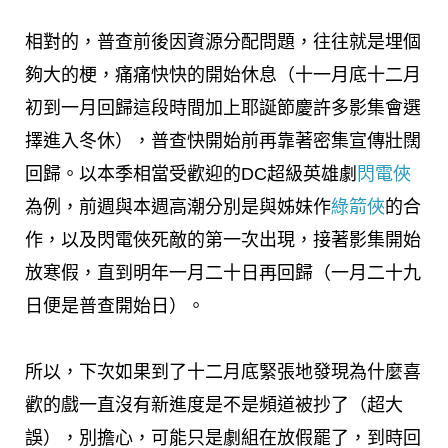
相對的，普查前後因資源分配問題，往往就是埋個
夠大的梗，痛痛快快的開始休息（十一月底十二月
初到一月回歸這段時間加上耶誕節慶許多影集會選
擇進入冬休），普查快開始前再靠著密集宣傳壯闊
回歸。以本季相當受歡迎的DC超級英雄劇
閃電俠
為例，前週與本週高潮分別是與姊妹作
綠箭俠
的合
作，以及閃電俠死敵的第一次出現，接著影集開始
放寒假，直到明年一月二十日再回歸（一月二十九
日便是普查開始日）。
所以，下次如果到了十二月底緊張地發現為什麼喜
歡的戲一直沒有新進度是不是頻道被抄了（超大
誤），別擔心，可能只是劇組在放假罷了，到時回