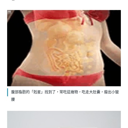
PR
腹部脂肪的「剋星」找到了，常吃這幾物，吃走大肚囊，瘦出小蠻
腰