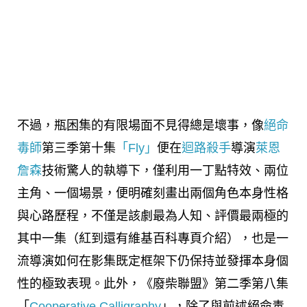
不過，瓶困集的有限場面不見得總是壞事，像
絕命
毒師
第三季第十集
「Fly」
便在
迴路殺手
導演
萊恩
詹森
技術驚人的執導下，僅利用一丁點特效、兩位
主角、一個場景，便明確刻畫出兩個角色本身性格
與心路歷程，不僅是該劇最為人知、評價最兩極的
其中一集（紅到還有維基百科專頁介紹），也是一
流導演如何在影集既定框架下仍保持並發揮本身個
性的極致表現。此外，《廢柴聯盟》第二季第八集
「
Cooperative Calligraphy
」，除了與前述絕命毒