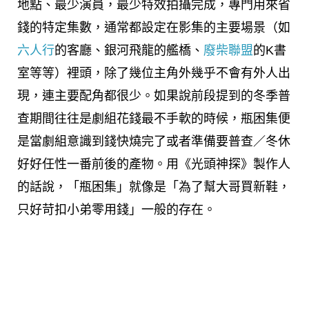
地點、最少演員，最少特效拍攝完成，專門用來省
錢的特定集數，通常都設定在影集的主要場景（如
六人行
的客廳、銀河飛龍的艦橋、
廢柴聯盟
的K書
室等等）裡頭，除了幾位主角外幾乎不會有外人出
現，連主要配角都很少。如果說前段提到的冬季普
查期間往往是劇組花錢最不手軟的時候，瓶困集便
是當劇組意識到錢快燒完了或者準備要普查／冬休
好好任性一番前後的產物。用《光頭神探》製作人
的話說，「瓶困集」就像是「為了幫大哥買新鞋，
只好苛扣小弟零用錢」一般的存在。