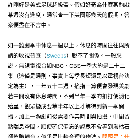
許剛好是美式足球超級盃。假如好奇為什麼某齣戲
某週沒有進度，通常查一下美國那幾天的假期，答
案便盡在不言中。
如一齣劇季中休息一週以上，休息的時間往往與所
謂的
收視普查
（
Sweeps
）脫不了關係。一般來
說，無線電視台如NBC、CBS一季大約是二十二
集（這僅是通則，事實上每季長短還是以電視台決
定為主），一年五十二週，掐指一算便會發現美劇
若中間沒有休息時間，不到半年一季的扣打便消化
殆盡，觀眾變成要等半年以上才等得到新一季開
播，加上一齣劇前後需要作業時間與拍攝，中間留
點喘息空間，順便確保健忘的觀眾不會等到海枯石
爛乾脆轉台，似乎是比較合理的作法。
問題是：什