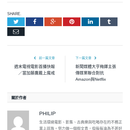
SHARE.
Twitter
Facebook
Google+
Pinterest
LinkedIn
Tumblr
Email
前一篇文章
下一篇文章
週末電視電影首播快報
新聞媒體大亨梅鐸主張
／當加藤鷹戴上魔戒
傳媒業聯合對抗
Amazon與Netflix
關於作者
PHILIP
生活環繞電影、影集、古典樂與吃喝存在的不務正
業上班族。努力做一個假文青，但每每淪為不甚好