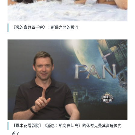
《我的寶貝四千金》：新舊之間的拔河
【爆米花電影院】《潘恩：航向夢幻島》的休傑克曼其實是位虎
爸？