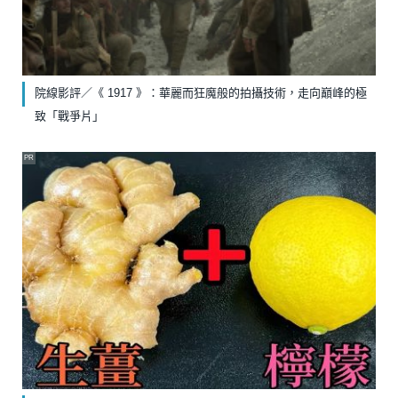
院線影評／《 1917 》：華麗而狂魔般的拍攝技術，走向巔峰的極
致「戰爭片」
PR