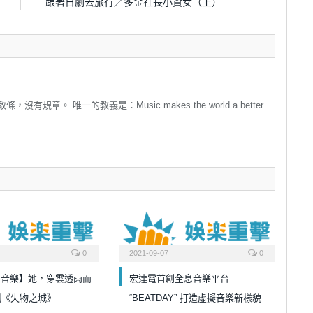
跟著日劇去旅行／多金社長小資女（上）
章。 唯一的教義是：Music makes the world a better
0
2021-09-07
0
-音樂】她，穿雲透雨而
宏達電首創全息音樂平台
珮《失物之城》
“BEATDAY” 打造虛擬音樂新樣貌