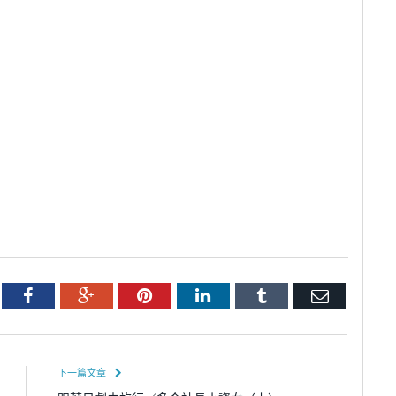
tter
Facebook
Google+
Pinterest
LinkedIn
Tumblr
Email
下一篇文章