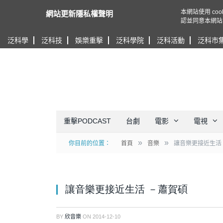
本網站使用 c
網站更新隱私權聲明
認並同意本網站
泛科學
泛科技
娛樂重擊
泛科學院
泛科活動
泛科市
重擊PODCAST
台劇
電影
電視
»
»
你目前的位置：
首頁
音樂
讓音樂更接近生活
讓音樂更接近生活 －蕭賀碩
BY
欣音樂
ON
2014-12-10