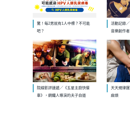
驚！每2男就有1人中標？不可能
活動記錄／H
吧？
音樂創作者
PR
院線影評速遞／《五星主廚快餐
天天規律運
車》，鋼鐵人導演的夫子自道
麻煩