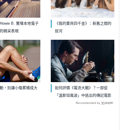
owie B. 驚嘆本地電子
《我的寶貝四千金》：新舊之間的
的精采表現
拔河
動，別讓小傷累積成大
如何評價《電流大戰》？一部從
「溫斯坦風波」中逃出的傳記電影
Recommended by