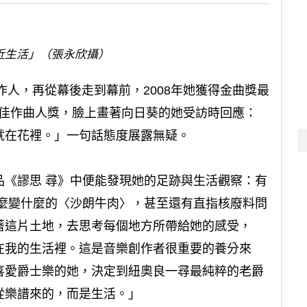
近生活」（張永欣攝）
作人，再從幕後走到幕前，2008年她獲得金曲獎最
拿下最佳作曲人獎，臉上畫著向日葵的她受訪時回應：
就在花裡。」一句話態度展露無疑。
品《謬思 尋》中便能發現她的足跡與生活觀察：有
什麼變什麼的〈沙朗牛肉〉，甚至還有直指核廢料問
著這片土地，去思考每個地方所帶給她的感受，
在我的生活裡。這是音樂創作者很重要的養分來
喜愛爵士樂的她，決定到紐奧良一尋最純粹的老爵
從樂譜來的，而是生活。」