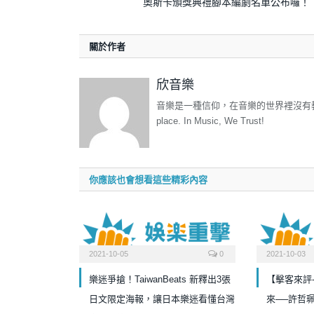
奧斯卡頒獎典禮腳本編劇名單公布囉！
關於作者
欣音樂
音樂是一種信仰，在音樂的世界裡沒有教條，沒有規
place. In Music, We Trust!
你應該也會想看這些精彩內容
2021-10-05
0
2021-10-03
樂迷爭搶！TaiwanBeats 新釋出3張
【擊客來評
日文限定海報，讓日本樂迷看懂台灣
來──許哲