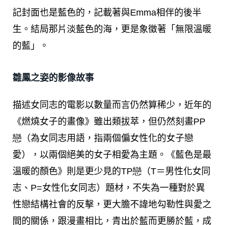
記封面也是藍色的，記載著與Emma相伴的後半
生。結局那片淡藍色的海，更是象徵著「無限溫暖
的藍」。
雛鳳之姿的影像故事
描述女同志的電影以數量而言仍然算稀少，近年的
《燃燒女子的畫像》雖出類拔萃，但仍然刻畫
PP
戀
（為女同志用語，指兩個偏女性化的女子戀
愛），以兩個絕美的女子相愛為主題。《藍色是最
溫暖的顏色》則是更少見的
TP戀
（T＝男性化女同
志、P=女性化女同志）題材，不失為一種對於異
性戀結構社會的反擊，更大膽不諱地勾勒性與愛之
間的關係，跟漫畫相比，青出於藍而更勝於藍，成