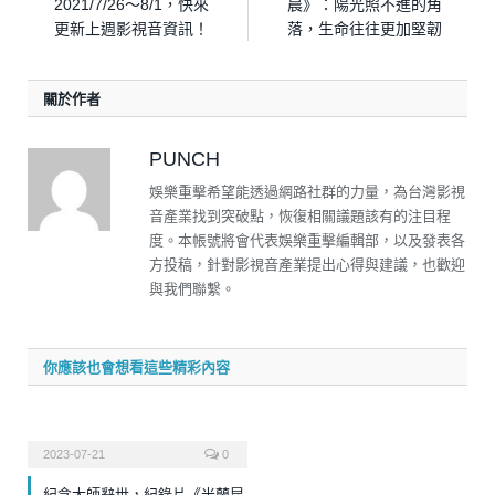
2021/7/26～8/1，快來
晨》：陽光照不進的角
更新上週影視音資訊！
落，生命往往更加堅韌
關於作者
PUNCH
娛樂重擊希望能透過網路社群的力量，為台灣影視
音產業找到突破點，恢復相關議題該有的注目程
度。本帳號將會代表娛樂重擊編輯部，以及發表各
方投稿，針對影視音產業提出心得與建議，也歡迎
與我們聯繫。
你應該也會想看這些精彩內容
2023-07-21
0
紀念大師辭世，紀錄片《米蘭昆