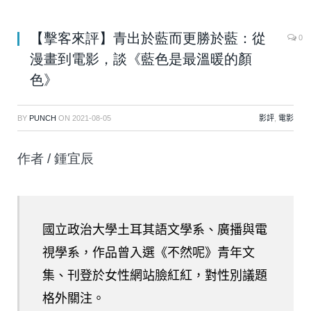
【擊客來評】青出於藍而更勝於藍：從
0
漫畫到電影，談《藍色是最溫暖的顏
色》
BY
PUNCH
ON
2021-08-05
影評
,
電影
作者 / 鍾宜辰
國立政治大學土耳其語文學系、廣播與電
視學系，作品曾入選《不然呢》青年文
集、刊登於女性網站臉紅紅，對性別議題
格外關注。