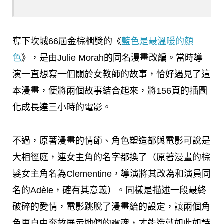
奪下坎城66屆金棕櫚獎的《
藍色是最溫暖的顏
色
》，是由Julie Morah的同名漫畫改編。當時導
演一直想寫一個關於女教師的故事，恰好遇見了這
本漫畫，便將兩個故事結合起來，將156頁的插圖
化成長達三小時的電影。
不過，原著漫畫的情節、角色塑造都與電影可說是
大相徑庭，連女主角的名字都換了（原著漫畫的棕
髮女主角名為Clementine，導演將其改為和演員同
名的Adèle，確有其意義）。同樣是描述一段最終
破碎的愛情，電影跳脫了漫畫給的設定，讓兩個角
色更自由奔放展示她們的靈魂，才能造就如此如詩