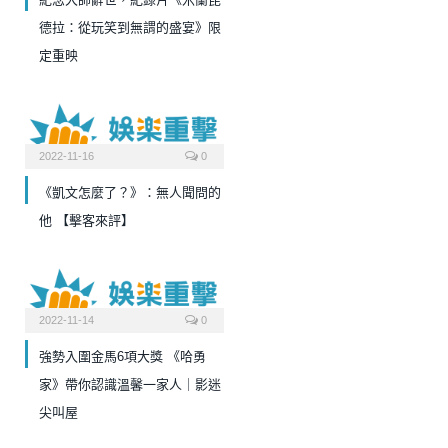
德拉：從玩笑到無謂的盛宴》限
定重映
2022-11-16
0
《凱文怎麼了？》：無人聞問的
他 【擊客來評】
2022-11-14
0
強勢入圍金馬6項大獎 《哈勇
家》帶你認識溫馨一家人｜影迷
尖叫屋