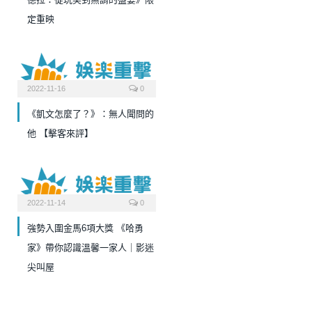
定重映
2022-11-16
0
《凱文怎麼了？》：無人聞問的
他 【擊客來評】
2022-11-14
0
強勢入圍金馬6項大獎 《哈勇
家》帶你認識溫馨一家人｜影迷
尖叫屋