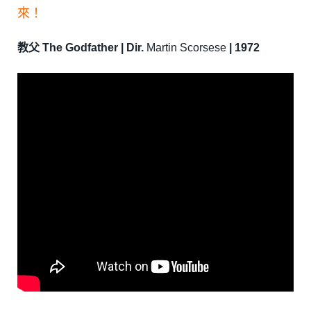
來！
教父 The Godfather | Dir.
Martin Scorsese
| 1972