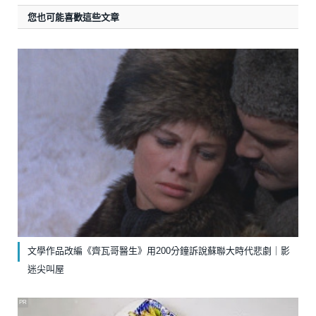
您也可能喜歡這些文章
文學作品改編《齊瓦哥醫生》￼用200分鐘訴說蘇聯大時代悲劇｜影
迷尖叫屋
PR