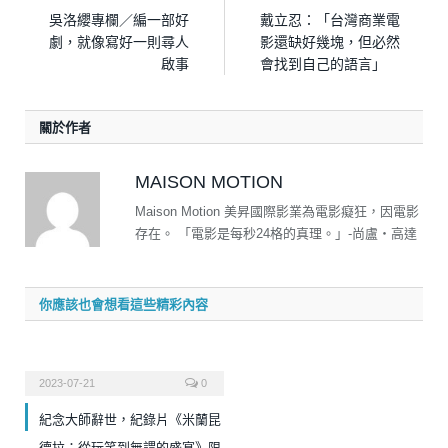
吳洛纓專欄／編一部好
戴立忍：「台灣商業電
劇，就像寫好一則尋人
影還缺好幾塊，但必然
啟事
會找到自己的語言」
關於作者
MAISON MOTION
Maison Motion 美昇國際影業為電影癡狂，因電影
存在。 「電影是每秒24格的真理。」-尚盧‧高達
你應該也會想看這些精彩內容
2023-07-21
0
紀念大師辭世，紀錄片《米蘭昆
德拉：從玩笑到無謂的盛宴》限