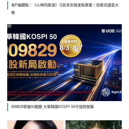
老P編觀點：《火神的眼淚》刁民多到我差點棄看！但看完還是大
推
PR
009829掌握AI關鍵 大華韓國KOSPI 50今強勢開募