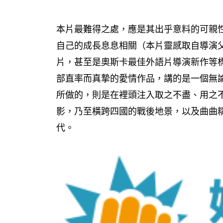
本片最難得之處，應是其出乎意料的可親
自己的成長息息相關（本片靈感取自導演
片，甚至是奧斯卡最佳外語片導演新作等
部直率而真摯的愛情作品，講的是一個無
所做的，則是在裡頭注入取之不盡、用之
影，乃至橫跨四國的戰後地景，以及曲曲
代。