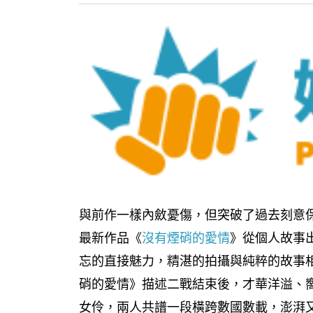
與前作一樣內斂憂傷，但突破了過去刻意
最新作品《
沒有煙硝的愛情
》從個人故事
忘的直接魅力，精湛的拍攝與純粹的故事
硝的愛情》描述二戰結束後，才華洋溢、
女伶，兩人共譜一段橫跨數國數載，澎湃