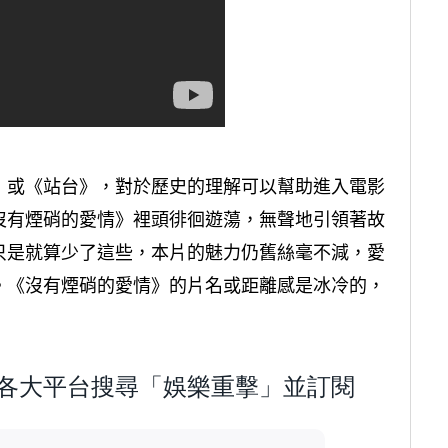
》或《站台》，對於歷史的理解可以幫助進入電影
沒有煙硝的愛情》裡頭徘徊遊蕩，無聲地引領著故
只是就算少了這些，本片的魅力仍舊絲毫不減，愛
。《沒有煙硝的愛情》的片名或距離感是冰冷的，
歡迎到各大平台搜尋「娛樂重擊」並訂閱