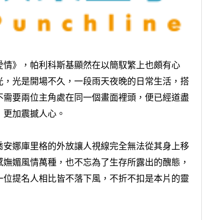
愛情》，帕利科斯基顯然在以簡馭繁上也頗有心
光，光是開場不久，一段雨天夜晚的日常生活，搭
不需要兩位主角處在同一個畫面裡頭，便已經道盡
，更加震撼人心。
喬安娜庫里格的外放讓人視線完全無法從其身上移
感嫵媚風情萬種，也不忘為了生存所露出的醜態，
一位提名人相比皆不落下風，不折不扣是本片的靈