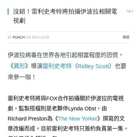
沒錯！雷利史考特將拍攝伊波拉相關電
0
視劇
BY
PUNCH
ON
2014-10-20
快訊
伊波拉病毒在世界各地引起相當程度的恐慌，
《
異形
》導演
雷利史考特
（
Ridley Scott
）也要
來參一咖！
雷利史考特將與FOX合作拍攝關於伊波拉的電視
劇，監製搭檔則是老夥伴Lynda Obst，由
Richard Preston為《
The New Yorker
》撰寫的文
章改編而成。目前雷利史考特只簽約負責第一集，