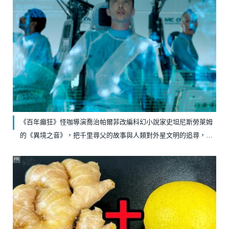
《百年癲狂》怪咖導演喬治帕爾菲改編科幻小說家史坦尼斯勞萊姆
的《異境之音》，把千里尋父的故事與人類對外星文明的追尋，做
出精彩對照
PR