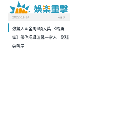
2022-11-14
0
強勢入圍金馬6項大獎 《哈勇
家》帶你認識溫馨一家人｜影迷
尖叫屋