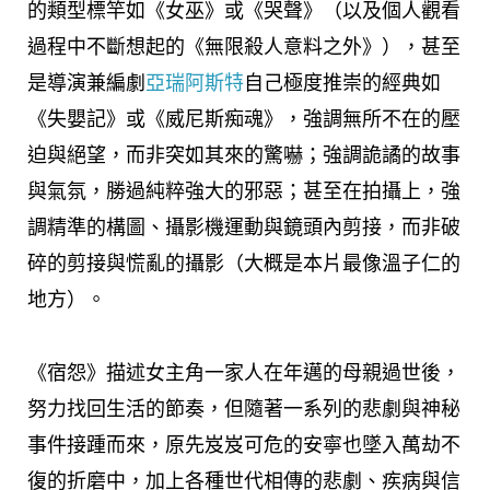
的類型標竿如《女巫》或《哭聲》（以及個人觀看
過程中不斷想起的《無限殺人意料之外》），甚至
是導演兼編劇
亞瑞阿斯特
自己極度推崇的經典如
《失嬰記》或《威尼斯痴魂》，強調無所不在的壓
迫與絕望，而非突如其來的驚嚇；強調詭譎的故事
與氣氛，勝過純粹強大的邪惡；甚至在拍攝上，強
調精準的構圖、攝影機運動與鏡頭內剪接，而非破
碎的剪接與慌亂的攝影（大概是本片最像溫子仁的
地方）。
《宿怨》描述女主角一家人在年邁的母親過世後，
努力找回生活的節奏，但隨著一系列的悲劇與神秘
事件接踵而來，原先岌岌可危的安寧也墜入萬劫不
復的折磨中，加上各種世代相傳的悲劇、疾病與信