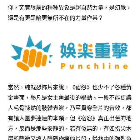
仰，究竟眼前的種種異象是超自然力量，是幻覺，
還是有更黑暗更無所不在的力量作祟？
當然，純就恐怖片來說，《宿怨》也少不了各種黃
金畫面，舉凡是女主角最後的舉動、一段不能更讓
人毛骨悚然的肢體表演，乃至貫穿全片的音效，都
有讓人噩夢連連的本領，但《宿怨》真正出色的地
方，反而是那些安靜的、若有似無的，有如指尖木
屑般隱微又讓人隱隱作痛的片段，從林中的強烈色