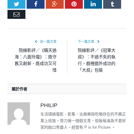
Twitter
Facebook
Google+
Pinterest
LinkedIn
Tumblr
Email
前一篇文章
下一篇文章
院線影評／《瞞天過
院線影評／《冠軍大
海：八面玲瓏》：既守
叔》：不過不失的執
舊又創新，既成功又可
行，戲裡戲外成功的
惜
「大叔」包裝
關於作者
PHILIP
生活環繞電影、影集、古典樂與吃喝存在的不務正
業上班族。努力做一個假文青，但每每淪為不甚好
笑的脫口秀藝人。經營有 P is for Picture 。