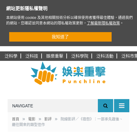
網站更新隱私權聲明
本網站使用 cookie 及其他相關技術分析以確保使用者獲得最佳體驗，通過我們
的網站，您確認並同意本網站的隱私權政策更新，
了解最新隱私權政策
。
我知道了
泛科學
泛科技
娛樂重擊
泛科學院
泛科活動
泛科市
NAVIGATE
»
»
»
首頁
電影
影評
院線影評／《宿怨》：一部承先啟後、
繼往開來的類型佳作