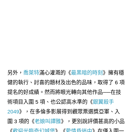
另外，
喬萊特
滿心灌溉的《
最黑暗的時刻
》擁有穩
健的執行、討喜的題材及出色的品味，取得了 6 項
提名的好成績。然而將眼光轉向其他作品──在技
術項目入圍 5 項、也公認高水準的《
銀翼殺手
2049
》，在多倫多影展得到觀眾票選獎亞軍、入
圍 3 項的《
老娘叫譚雅
》，更別說評價甚高的小品
《
歡迎光臨奇幻城堡
》《
愛情昏迷中
》在僅入圍一