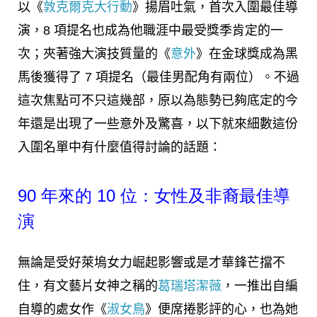
以《
敦克爾克大行動
》揚眉吐氣，首次入圍最佳導
演，8 項提名也成為他職涯中最受獎季肯定的一
次；夾著強大演技質量的《
意外
》在金球獎成為黑
馬後獲得了 7 項提名（最佳男配角有兩位）。不過
這次焦點可不只這幾部，原以為態勢已夠底定的今
年還是出現了一些意外及驚喜，以下就來細數這份
入圍名單中有什麼值得討論的話題：
90 年來的 10 位：女性及非裔最佳導
演
無論是受好萊塢女力崛起影響或是才華鋒芒擋不
住，有文藝片女神之稱的
葛瑞塔潔薇
，一推出自編
自導的處女作《
淑女鳥
》便席捲影評的心，也為她