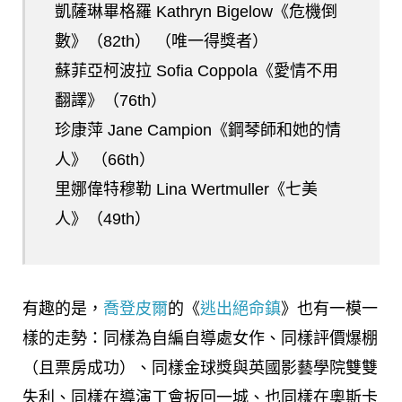
凱薩琳畢格羅 Kathryn Bigelow《危機倒
數》（82th） （唯一得獎者）
蘇菲亞柯波拉 Sofia Coppola《愛情不用
翻譯》（76th）
珍康萍 Jane Campion《鋼琴師和她的情
人》 （66th）
里娜偉特穆勒 Lina Wertmuller《七美
人》（49th）
有趣的是，
喬登皮爾
的《
逃出絕命鎮
》也有一模一
樣的走勢：同樣為自編自導處女作、同樣評價爆棚
（且票房成功）、同樣金球獎與英國影藝學院雙雙
失利、同樣在導演工會扳回一城、也同樣在奧斯卡