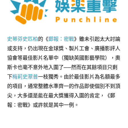
史蒂芬史匹柏
的《
郵報：密戰
》雖未引起太大討論
或支持，仍出現在金球獎、製片工會、廣播影評人
協會等最佳影片名單中（獨缺英國影藝學院），奧
斯卡也毫不意外地入圍了──然而在其餘項目只剩
下
梅莉史翠普
一枝獨秀。由於最佳影片為名額最多
的項目，通常整體水準齊一的作品即使個別不到頂
尖，大多還是能在最大獎獲得入圍的肯定，《郵
報：密戰》或許就是其中一例。