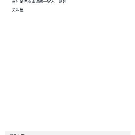
家》帶你認識溫馨一家人｜影迷
尖叫屋