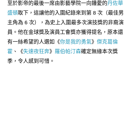
至於影帝的最後一席由影藝學院一向鍾愛的
丹佐華
盛頓
取下，這讓他的入圍紀錄來到第 8 次（最佳男
主角為 6 次），為史上入圍最多次演技獎的非裔演
員。他在金球獎及演員工會獎亦獲得提名，原本還
有一絲希望的人選如《
你是我的勇氣
》
傑克葛倫
霍
、《
失速夜狂奔
》
羅伯帕汀森
確定無緣本次獎
季，令人感到可惜。