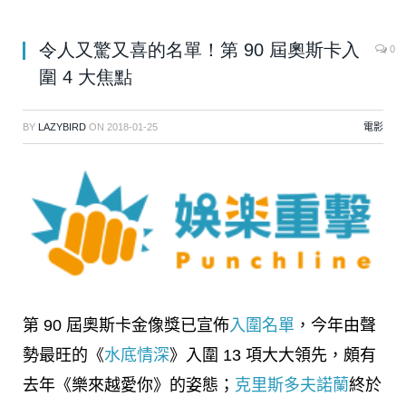
令人又驚又喜的名單！第 90 屆奧斯卡入
0
圍 4 大焦點
BY
LAZYBIRD
ON
2018-01-25
電影
第 90 屆奧斯卡金像獎已宣佈
入圍名單
，今年由聲
勢最旺的《
水底情深
》入圍 13 項大大領先，頗有
去年《樂來越愛你》的姿態；
克里斯多夫諾蘭
終於