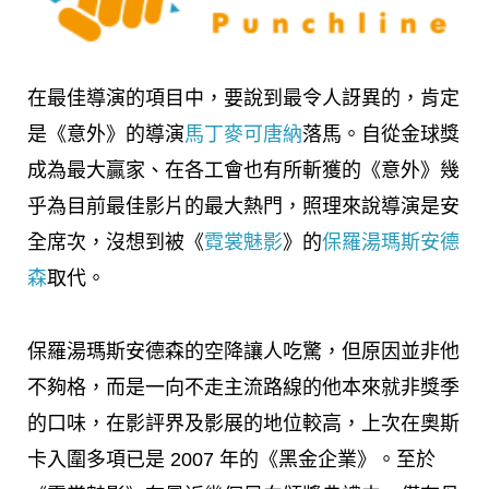
在最佳導演的項目中，要說到最令人訝異的，肯定
是《意外》的導演
馬丁麥可唐納
落馬。自從金球獎
成為最大贏家、在各工會也有所斬獲的《意外》幾
乎為目前最佳影片的最大熱門，照理來說導演是安
全席次，沒想到被《
霓裳魅影
》的
保羅湯瑪斯安德
森
取代。
保羅湯瑪斯安德森的空降讓人吃驚，但原因並非他
不夠格，而是一向不走主流路線的他本來就非獎季
的口味，在影評界及影展的地位較高，上次在奧斯
卡入圍多項已是 2007 年的《黑金企業》。至於