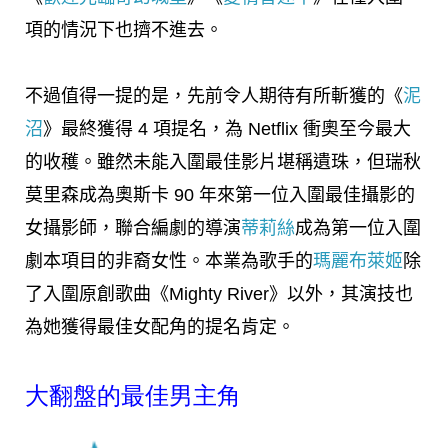
項的情況下也擠不進去。
不過值得一提的是，先前令人期待有所斬獲的《
泥
沼
》最終獲得 4 項提名，為 Netflix 衝奧至今最大
的收穫。雖然未能入圍最佳影片堪稱遺珠，但瑞秋
莫里森成為奧斯卡 90 年來第一位入圍最佳攝影的
女攝影師，聯合編劇的導演
蒂莉絲
成為第一位入圍
劇本項目的非裔女性。本業為歌手的
瑪麗布萊姬
除
了入圍原創歌曲《Mighty River》以外，其演技也
為她獲得最佳女配角的提名肯定。
大翻盤的最佳男主角