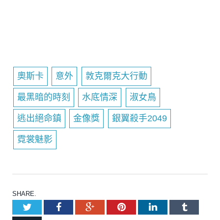
奧斯卡
意外
敦克爾克大行動
最黑暗的時刻
水底情深
淑女鳥
逃出絕命鎮
金像獎
銀翼殺手2049
霓裳魅影
SHARE.
Twitter
Facebook
Google+
Pinterest
LinkedIn
Tumblr